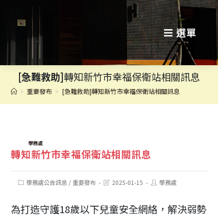
跳
轉
選單
至
主
[急難救助]
轉知新竹市幸福保衛站相關訊息
要
>
重要發布
>
[急難救助]轉知新竹市幸福保衛站相關訊息
內
容
TAGS:
學務處
轉知新竹市幸福保衛站相關訊息
Post
Post
Post
學務處公告訊息
/
重要發布
2025-01-15
學務處
category:
last
author:
modified:
為打造守護18歲以下兒童安全網絡，解決弱勢