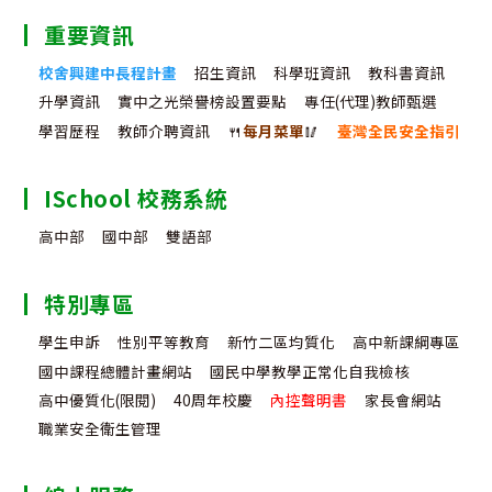
重要資訊
校舍興建中長程計畫
招生資訊
科學班資訊
教科書資訊
升學資訊
實中之光榮譽榜設置要點
專任(代理)教師甄選
學習歷程
教師介聘資訊
🍴
每月菜單
🥢
臺灣全民安全指引
ISchool 校務系統
高中部
國中部
雙語部
特別專區
學生申訴
性別平等教育
新竹二區均質化
高中新課綱專區
國中課程總體計畫網站
國民中學教學正常化自我檢核
高中優質化(限閱)
40周年校慶
內控聲明書
家長會網站
職業安全衛生管理