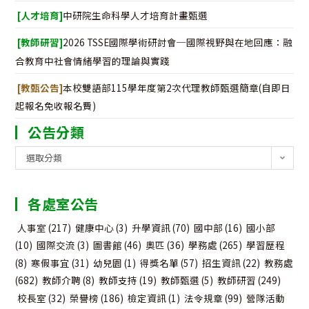
[人才培育]
中研院生命科學人才培育計畫甄選
[教師研習]
2026 TSSE國際學術研討會─國際視野與在地回應：融
合教育中社會情緒學習的理論與實踐
[教甄公告]
本校雙語部115學年度第2次代理教師甄選簡章(自即日
起報名免收報名費)
公告分類
公
選取分類
告
分
各處室公告
類
人事室
(217)
健康中心
(3)
升學資訊
(70)
國中部
(16)
國小部
(10)
國際交流
(3)
圖書館
(46)
奧匹
(36)
學務處
(265)
學習歷程
(8)
寒假事宜
(31)
幼兒園
(1)
得獎名單
(57)
招生資訊
(22)
教務處
(682)
教師介聘
(8)
教師支持
(19)
教師甄選
(5)
教師研習
(249)
校長室
(32)
榮譽榜
(186)
檢定資訊
(1)
法令規章
(99)
營隊活動