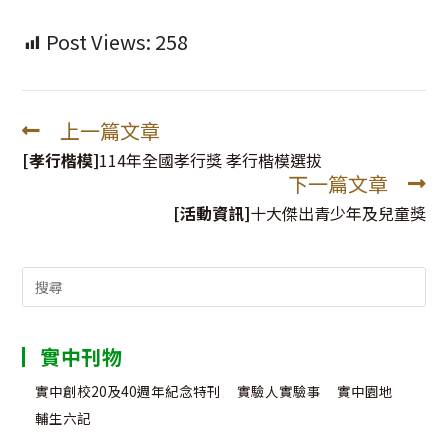
Post Views:
258
上一篇文章
Read
more
[孝行楷模]
114年全國孝行獎 孝行楷模選拔
下一篇文章
articles
[活動資訊]
十大傑出青少年及兒童獎
Search
for:
實中刊物
實中創校20及40週年紀念特刊
實驗人實驗事
實中園地
輔生六記