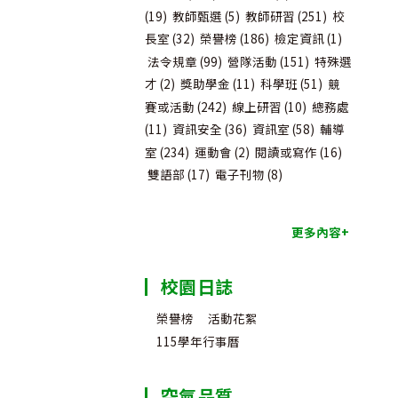
(19)
教師甄選
(5)
教師研習
(251)
校
長室
(32)
榮譽榜
(186)
檢定資訊
(1)
法令規章
(99)
營隊活動
(151)
特殊選
才
(2)
獎助學金
(11)
科學班
(51)
競
賽或活動
(242)
線上研習
(10)
總務處
(11)
資訊安全
(36)
資訊室
(58)
輔導
室
(234)
運動會
(2)
閱讀或寫作
(16)
雙語部
(17)
電子刊物
(8)
更多內容+
校園日誌
榮譽榜
活動花絮
115學年行事曆
空氣品質