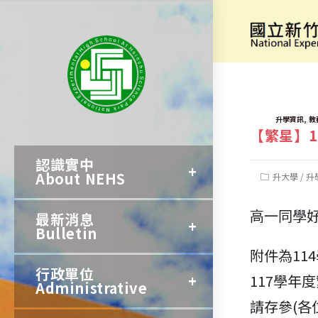
跳
轉
[繁星推薦]
至
主
要
TAGS:
,
升學資訊
教
【繁星】1
內
認識實中
容
About NEHS
Post
升大學
/
升
category:
高一同學
最新消息
Bulletin
附件為11
行政單位
117學年
Administrative
請存參(各