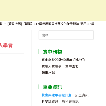
4學年度入學者
政
>
[繁星推薦]【繁星】117學年度繁星推薦校內作業辦法-適用114學年度入
Search
for:
入學者
實中刊物
實中創校20及40週年紀念特刊
實驗人實驗事
實中園地
輔生六記
重要資訊
校舍興建中長程計畫
招生資訊
科學班資訊
教科書資訊