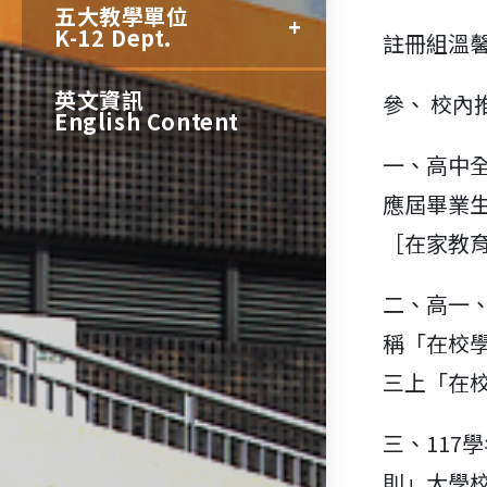
五大教學單位
K-12 Dept.
註冊組溫
英文資訊
參、 校
English Content
一、高中
應屆畢業
［在家教
二、高一
稱「在校
三上「在
三、11
則」大學