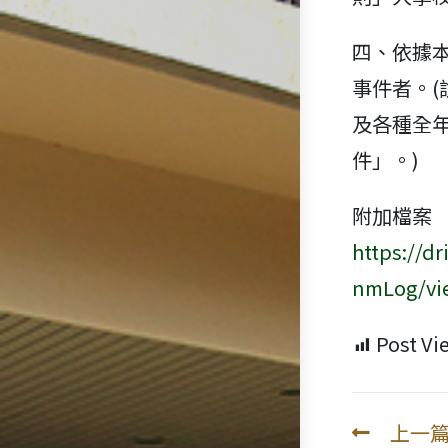
四、依據
事件者。
及各種全
件」。)
附加檔案
https://
nmLog/vi
Post Vi
上一
Read