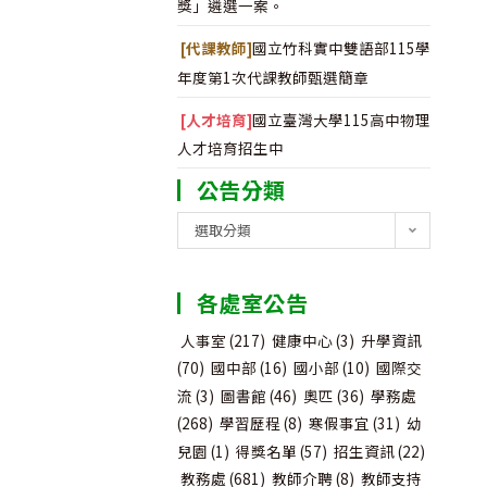
獎」遴選一案。
[代課教師]
國立竹科實中雙語部115學
年度第1次代課教師甄選簡章
[人才培育]
國立臺灣大學115高中物理
人才培育招生中
公告分類
公
選取分類
告
分
各處室公告
類
人事室
(217)
健康中心
(3)
升學資訊
(70)
國中部
(16)
國小部
(10)
國際交
流
(3)
圖書館
(46)
奧匹
(36)
學務處
(268)
學習歷程
(8)
寒假事宜
(31)
幼
兒園
(1)
得獎名單
(57)
招生資訊
(22)
教務處
(681)
教師介聘
(8)
教師支持