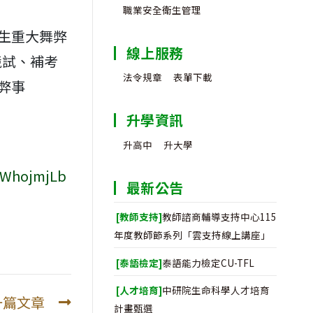
職業安全衛生管理
生重大舞弊
線上服務
競試、補考
法令規章
表單下載
弊事
升學資訊
升高中
升大學
oWhojmjLb
最新公告
[教師支持]
教師諮商輔導支持中心115
年度教師節系列「雲支持線上講座」
[泰語檢定]
泰語能力檢定CU-TFL
[人才培育]
中研院生命科學人才培育
一篇文章
計畫甄選