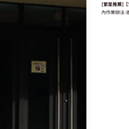
more
[繁星推薦]
【
articles
內作業辦法-