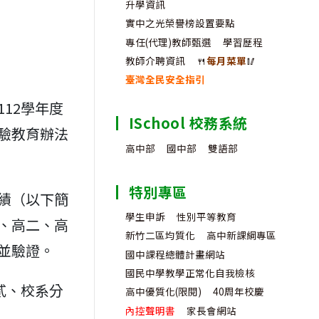
升學資訊
實中之光榮譽榜設置要點
專任(代理)教師甄選
學習歷程
教師介聘資訊
🍴
每月菜單
🥢
臺灣全民安全指引
12學年度
ISchool 校務系統
驗教育辦法
高中部
國中部
雙語部
特別專區
績（以下簡
學生申訴
性別平等教育
、高二、高
新竹二區均質化
高中新課綱專區
並驗證。
國中課程總體計畫網站
國民中學教學正常化自我檢核
貳、校系分
高中優質化(限閱)
40周年校慶
內控聲明書
家長會網站