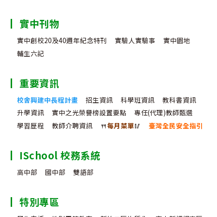
實中刊物
實中創校20及40週年紀念特刊
實驗人實驗事
實中園地
輔生六記
重要資訊
校舍興建中長程計畫
招生資訊
科學班資訊
教科書資訊
升學資訊
實中之光榮譽榜設置要點
專任(代理)教師甄選
學習歷程
教師介聘資訊
🍴
每月菜單
🥢
臺灣全民安全指引
ISchool 校務系統
高中部
國中部
雙語部
特別專區