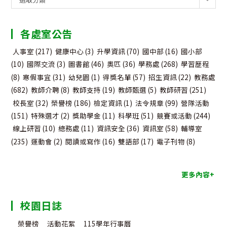
告
分
各處室公告
類
人事室
(217)
健康中心
(3)
升學資訊
(70)
國中部
(16)
國小部
(10)
國際交流
(3)
圖書館
(46)
奧匹
(36)
學務處
(268)
學習歷程
(8)
寒假事宜
(31)
幼兒園
(1)
得獎名單
(57)
招生資訊
(22)
教務處
(682)
教師介聘
(8)
教師支持
(19)
教師甄選
(5)
教師研習
(251)
校長室
(32)
榮譽榜
(186)
檢定資訊
(1)
法令規章
(99)
營隊活動
(151)
特殊選才
(2)
獎助學金
(11)
科學班
(51)
競賽或活動
(244)
線上研習
(10)
總務處
(11)
資訊安全
(36)
資訊室
(58)
輔導室
(235)
運動會
(2)
閱讀或寫作
(16)
雙語部
(17)
電子刊物
(8)
更多內容+
校園日誌
榮譽榜
活動花絮
115學年行事曆