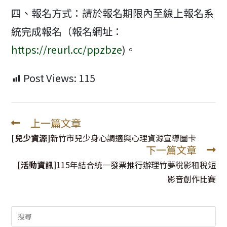
四、報名方式：請於報名期限內至線上報名系
統完成報名（報名網址：
https://reurl.cc/ppzbze
)。
Post Views:
115
上一篇文章
Read
more
[兒少資源]
新竹市兒少身心調適與心理資源宣導圖卡
下一篇文章
articles
[活動資訊]
115年結合統一發票推行辦理竹夢稅影租稅短
影音創作比賽
Search
for: