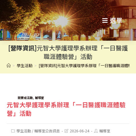
跳
轉
選單
至
主
[營隊資訊]
元智大學護理學系辦理「一日醫護
要
職涯體驗營」活動
內
>
學生活動
>
[營隊資訊]元智大學護理學系辦理「一日醫護職涯體驗
容
TAGS:
,
競賽或活動
輔導室
元智大學護理學系辦理「一日醫護職涯體驗
營」活動
Post
Post
Post
學生活動
/
輔導室公告訊息
2026-06-24
輔導室
category:
last
author: