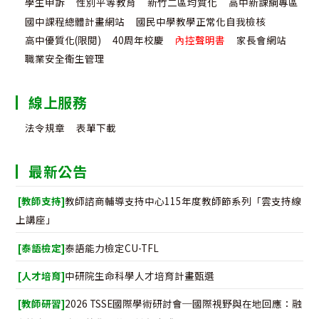
學生申訴
性別平等教育
新竹二區均質化
高中新課綱專區
國中課程總體計畫網站
國民中學教學正常化自我檢核
高中優質化(限閱)
40周年校慶
內控聲明書
家長會網站
職業安全衛生管理
線上服務
法令規章
表單下載
最新公告
[教師支持]
教師諮商輔導支持中心115年度教師節系列「雲支持線
上講座」
[泰語檢定]
泰語能力檢定CU-TFL
[人才培育]
中研院生命科學人才培育計畫甄選
[教師研習]
2026 TSSE國際學術研討會─國際視野與在地回應：融