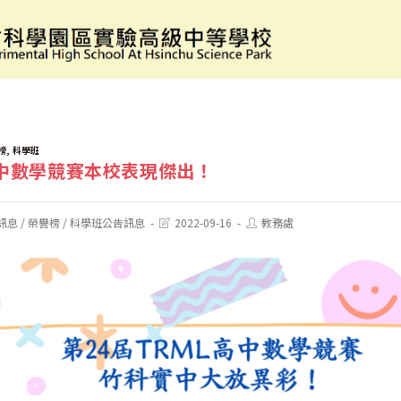
24屆高中數學競賽本校表現傑出！
,
榜
科學班
高中數學競賽本校表現傑出！
Post
Post
訊息
/
榮譽榜
/
科學班公告訊息
2022-09-16
教務處
last
author:
modified: