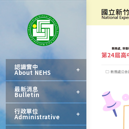
跳
轉
[TRML]
第
至
主
要
TAGS:
,
教務處
榮譽
第24屆
內
認識實中
容
About NEHS
Post
教務處公告
category:
最新消息
Bulletin
行政單位
Administrative