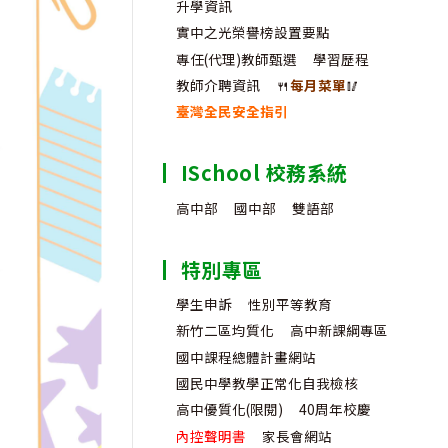
升學資訊
實中之光榮譽榜設置要點
專任(代理)教師甄選
學習歷程
教師介聘資訊
🍴
每月菜單
🥢
臺灣全民安全指引
ISchool 校務系統
高中部
國中部
雙語部
特別專區
學生申訴
性別平等教育
新竹二區均質化
高中新課綱專區
國中課程總體計畫網站
國民中學教學正常化自我檢核
高中優質化(限閱)
40周年校慶
內控聲明書
家長會網站