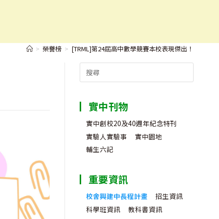
>
榮譽榜
>
[TRML]第24屆高中數學競賽本校表現傑出！
Search
for:
實中刊物
實中創校20及40週年紀念特刊
實驗人實驗事
實中園地
輔生六記
重要資訊
校舍興建中長程計畫
招生資訊
科學班資訊
教科書資訊