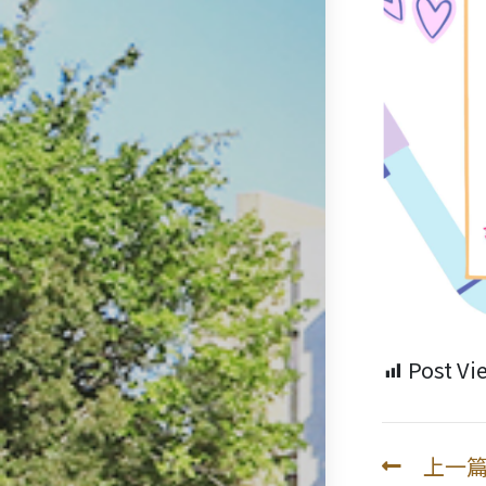
Post Vi
上一
Read