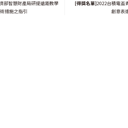
濟部智慧財產局研提遠距教學
[得獎名單]
2022台積電
技術措施之指引
創意表