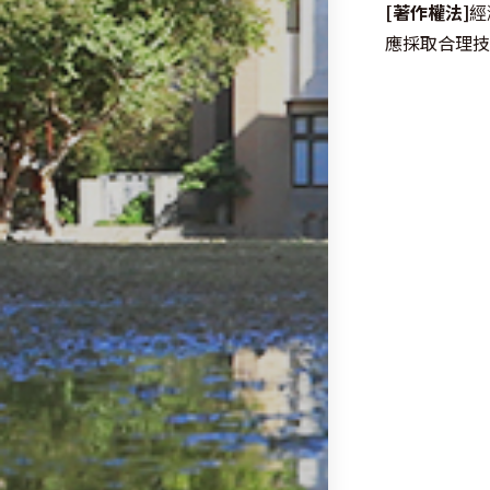
more
[著作權法]
經
articles
應採取合理