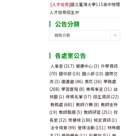
[人才培育]
國立臺灣大學115高中物理
人才培育招生中
公告分類
公
選取分類
告
分
各處室公告
類
人事室
(217)
健康中心
(3)
升學資訊
(70)
國中部
(16)
國小部
(10)
國際交
流
(3)
圖書館
(46)
奧匹
(36)
學務處
(268)
學習歷程
(8)
寒假事宜
(31)
幼
兒園
(1)
得獎名單
(57)
招生資訊
(22)
教務處
(681)
教師介聘
(8)
教師支持
(19)
教師甄選
(5)
教師研習
(251)
校
長室
(32)
榮譽榜
(186)
檢定資訊
(1)
法令規章
(99)
營隊活動
(151)
特殊選
才
(2)
獎助學金
(11)
科學班
(51)
競