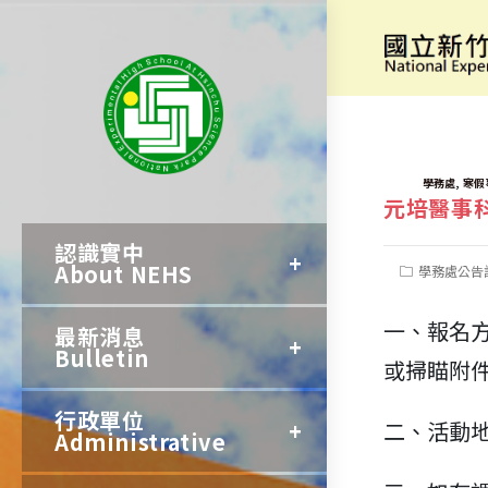
跳
轉
[寒期營隊]
至
主
要
TAGS:
,
學務處
寒假
元培醫事
內
認識實中
容
About NEHS
Post
學務處公告
category:
一、報名
最新消息
Bulletin
或掃瞄附件
行政單位
二、活動
Administrative