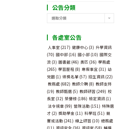
公告分類
公
選取分類
告
分
各處室公告
類
人事室
(217)
健康中心
(3)
升學資訊
(70)
國中部
(16)
國小部
(10)
國際交
流
(3)
圖書館
(46)
奧匹
(36)
學務處
(265)
學習歷程
(8)
寒假事宜
(31)
幼
兒園
(1)
得獎名單
(57)
招生資訊
(22)
教務處
(682)
教師介聘
(8)
教師支持
(19)
教師甄選
(5)
教師研習
(249)
校
長室
(32)
榮譽榜
(186)
檢定資訊
(1)
法令規章
(99)
營隊活動
(151)
特殊選
才
(2)
獎助學金
(11)
科學班
(51)
競
賽或活動
(241)
線上研習
(10)
總務處
(11)
資訊安全
(36)
資訊室
(58)
輔導