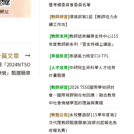
暨考績委員會委員名單
[教師研習]
環境部第1屆【教師培力永
續工作坊】
[教師支持]
教師諮商輔導支持中心115
年度教師節系列「雲支持線上講座」
一篇文章
[泰語檢定]
泰語能力檢定CU-TFL
2024NTSO
[人才培育]
中研院生命科學人才培育
樂營」甄選簡章
計畫甄選
[教師研習]
2026 TSSE國際學術研討
會─國際視野與在地回應：融合教育
中社會情緒學習的理論與實踐
[教甄公告]
本校雙語部115學年度第2
次代理教師甄選簡章(自即日起報名免
收報名費)