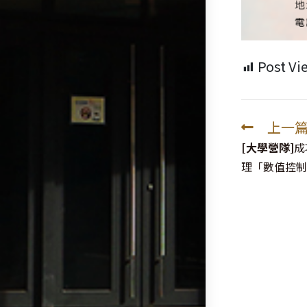
Post Vi
上一
Read
more
[大學營隊]
成
articles
理「數值控