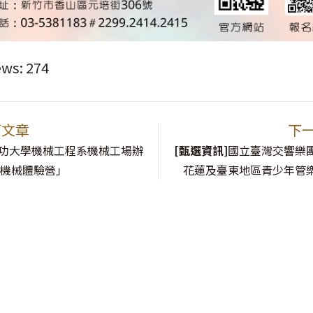
ews:
274
篇文章
下
功大學機械工程系機械工場辦
[甄選資訊]
國立臺灣交響樂團「
制機械體驗營」
花蓮及臺東地區青少年管