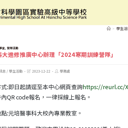
元培醫事科大進修推廣中心辦理「2024寒期訓練營
>
學生活
,
事宜
營隊活動
科大進修推廣中心辦理「2024寒期訓練營隊」
Post
Post
訊息
/
學生活動
2023-12-22
學務處
last
author:
modified:
方式:即日起請逕至本中心網頁查詢
https://reurl.cc
內QR code報名，一律採線上報名。
地點:元培醫事科大校內專業教室。