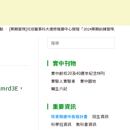
隊」
動
>
[寒期營隊]元培醫事科大進修推廣中心辦理「2024寒期訓練營隊」
Search
for:
實中刊物
實中創校20及40週年紀念特刊
實驗人實驗事
實中園地
/Xmrd3E
，
輔生六記
重要資訊
校舍興建中長程計畫
招生資訊
科學班資訊
教科書資訊