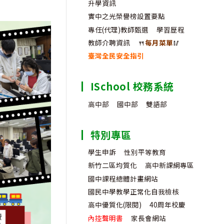
升學資訊
實中之光榮譽榜設置要點
專任(代理)教師甄選
學習歷程
教師介聘資訊
🍴
每月菜單
🥢
臺灣全民安全指引
ISchool 校務系統
高中部
國中部
雙語部
特別專區
學生申訴
性別平等教育
新竹二區均質化
高中新課綱專區
國中課程總體計畫網站
國民中學教學正常化自我檢核
高中優質化(限閱)
40周年校慶
內控聲明書
家長會網站