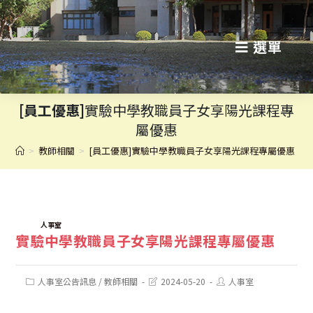
跳
轉
選單
至
主
[員工優惠]
實驗中學教職員子女享陽光課程專
要
屬優惠
內
>
教師相關
>
[員工優惠]實驗中學教職員子女享陽光課程專屬優惠
容
TAGS:
人事室
實驗中學教職員子女享陽光課程專屬優惠
Post
Post
Post
人事室公告訊息
/
教師相關
2024-05-20
人事室
category:
last
author:
modified: