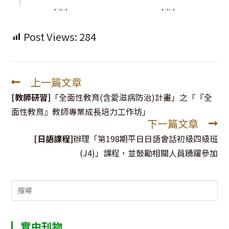
Post Views:
284
上一篇文章
Read
more
[教師研習]
「全面性教育(含愛滋病防治)計畫」之「『全
articles
面性教育』教師專業成長培力工作坊」
下一篇文章
[日語課程]
辦理「第198期平日日語會話初級四級班
(J4)」課程，並鼓勵相關人員踴躍參加
Search
for:
實中刊物