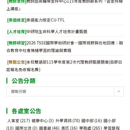
[教師支持]
教師諮商輔導支持中心115年度教師節系列「雲支持線
上講座」
[泰語檢定]
泰語能力檢定CU-TFL
[人才培育]
中研院生命科學人才培育計畫甄選
[教師研習]
2026 TSSE國際學術研討會─國際視野與在地回應：融
合教育中社會情緒學習的理論與實踐
[教甄公告]
本校雙語部115學年度第2次代理教師甄選簡章(自即日
起報名免收報名費)
公告分類
公
選取分類
告
分
各處室公告
類
人事室
(217)
健康中心
(3)
升學資訊
(70)
國中部
(16)
國小部
(10)
國際交流
(3)
圖書館
(46)
奧匹
(36)
學務處
(265)
學習歷程