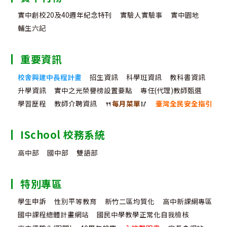
實中創校20及40週年紀念特刊
實驗人實驗事
實中園地
輔生六記
重要資訊
校舍興建中長程計畫
招生資訊
科學班資訊
教科書資訊
升學資訊
實中之光榮譽榜設置要點
專任(代理)教師甄選
學習歷程
教師介聘資訊
🍴
每月菜單
🥢
臺灣全民安全指引
ISchool 校務系統
高中部
國中部
雙語部
特別專區
學生申訴
性別平等教育
新竹二區均質化
高中新課綱專區
國中課程總體計畫網站
國民中學教學正常化自我檢核