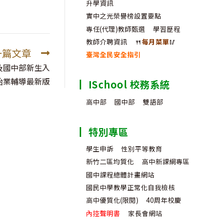
升學資訊
實中之光榮譽榜設置要點
專任(代理)教師甄選
學習歷程
教師介聘資訊
🍴
每月菜單
🥢
一篇文章
臺灣全民安全指引
及國中部新生入
始業輔導最新版
ISchool 校務系統
高中部
國中部
雙語部
特別專區
學生申訴
性別平等教育
新竹二區均質化
高中新課綱專區
國中課程總體計畫網站
國民中學教學正常化自我檢核
高中優質化(限閱)
40周年校慶
內控聲明書
家長會網站