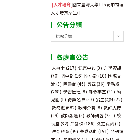
[人才培育]
國立臺灣大學115高中物理
人才培育招生中
公告分類
公
選取分類
告
分
各處室公告
類
人事室
(217)
健康中心
(3)
升學資訊
(70)
國中部
(16)
國小部
(10)
國際交
流
(3)
圖書館
(46)
奧匹
(36)
學務處
(268)
學習歷程
(8)
寒假事宜
(31)
幼
兒園
(1)
得獎名單
(57)
招生資訊
(22)
教務處
(682)
教師介聘
(8)
教師支持
(19)
教師甄選
(5)
教師研習
(251)
校
長室
(32)
榮譽榜
(186)
檢定資訊
(1)
法令規章
(99)
營隊活動
(151)
特殊選
才
(2)
獎助學金
(11)
科學班
(51)
競