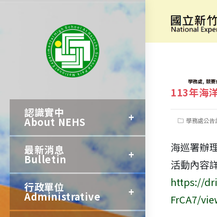
跳
轉
[營隊資訊]
至
主
要
TAGS:
,
學務處
競賽
113年海
內
認識實中
容
About NEHS
Post
學務處公告
category:
海巡署辦理
最新消息
Bulletin
活動內容
https://d
行政單位
Administrative
FrCA7/vie