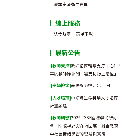
職業安全衛生管理
線上服務
法令規章
表單下載
最新公告
[教師支持]
教師諮商輔導支持中心115
年度教師節系列「雲支持線上講座」
[泰語檢定]
泰語能力檢定CU-TFL
[人才培育]
中研院生命科學人才培育
計畫甄選
[教師研習]
2026 TSSE國際學術研討
會─國際視野與在地回應：融合教育
中社會情緒學習的理論與實踐