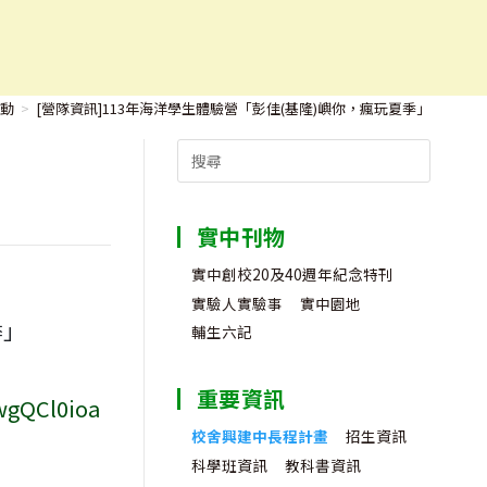
」
動
>
[營隊資訊]113年海洋學生體驗營「彭佳(基隆)嶼你，瘋玩夏季」
Search
for:
實中刊物
實中創校20及40週年紀念特刊
實驗人實驗事
實中園地
季」
輔生六記
重要資訊
wgQCl0ioa
校舍興建中長程計畫
招生資訊
科學班資訊
教科書資訊