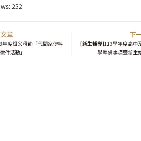
ews:
252
篇文章
下
13年度祖父母節「代間家傳料
[新生輔導]
113學年度高中
片徵件活動」
學準備事項暨新生