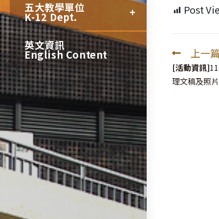
五大教學單位
Post Vi
K-12 Dept.
英文資訊
上一
English Content
Read
more
[活動資訊]
1
articles
理文稿及照