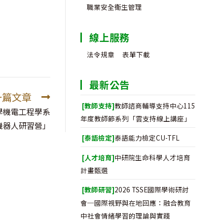
-
職業安全衛生管理
線上服務
法令規章
表單下載
最新公告
一篇文章
[教師支持]
教師諮商輔導支持中心115
學機電工程學系
年度教師節系列「雲支持線上講座」
機器人研習營」
[泰語檢定]
泰語能力檢定CU-TFL
[人才培育]
中研院生命科學人才培育
計畫甄選
[教師研習]
2026 TSSE國際學術研討
會─國際視野與在地回應：融合教育
中社會情緒學習的理論與實踐