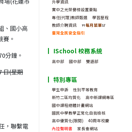
 育場(花蓮市
升學資訊
實中之光榮譽榜設置要點
專任(代理)教師甄選
學習歷程
教師介聘資訊
🍴
每月菜單
🥢
 組、國小高
臺灣全民安全指引
競賽。
ISchool 校務系統
70分鐘。
高中部
國中部
雙語部
7 日(星期
特別專區
學生申訴
性別平等教育
新竹二區均質化
高中新課綱專區
國中課程總體計畫網站
。
國民中學教學正常化自我檢核
高中優質化(限閱)
40周年校慶
任，聯繫電
內控聲明書
家長會網站