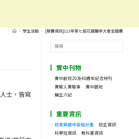
>
學生活動
>
[競賽資訊]113年第七屆花蓮蘭亭大會全國賽
Search
for:
實中刊物
實中創校20及40週年紀念特刊
實驗人實驗事
實中園地
會人士，皆寫
輔生六記
重要資訊
校舍興建中長程計畫
招生資訊
科學班資訊
教科書資訊