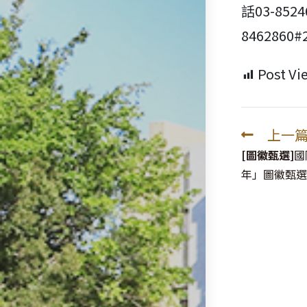
話03-85
8462860#
Post Vi
上一
Read
more
[圖徽甄選]
國
articles
年」圖徽甄