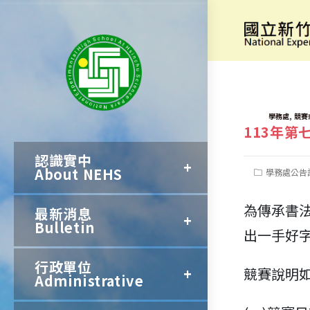
跳
轉
[競賽資訊]
至
主
要
TAGS:
,
學務處
競賽
113年第
內
認識實中
容
About NEHS
Post
學務處公告
category:
為傳承書
最新消息
Bulletin
出一手好
行政單位
競賽說明
Administrative