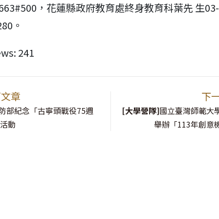
24663#500，花蓮縣政府教育處終身教育科葉先 生03
280。
ews:
241
篇文章
下
防部紀念「古寧頭戰役75週
[大學營隊]
國立臺灣師範大
選活動
舉辦「113年創意