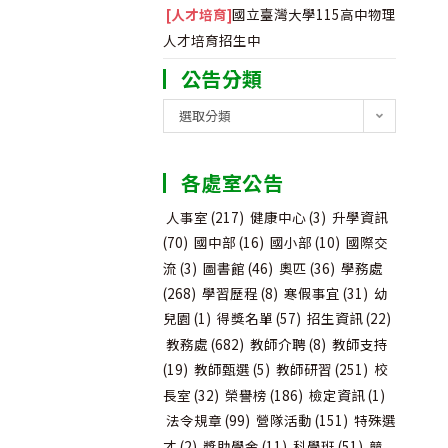
[人才培育]
國立臺灣大學115高中物理
人才培育招生中
公告分類
公
選取分類
告
分
各處室公告
類
人事室
(217)
健康中心
(3)
升學資訊
(70)
國中部
(16)
國小部
(10)
國際交
流
(3)
圖書館
(46)
奧匹
(36)
學務處
(268)
學習歷程
(8)
寒假事宜
(31)
幼
兒園
(1)
得獎名單
(57)
招生資訊
(22)
教務處
(682)
教師介聘
(8)
教師支持
(19)
教師甄選
(5)
教師研習
(251)
校
長室
(32)
榮譽榜
(186)
檢定資訊
(1)
法令規章
(99)
營隊活動
(151)
特殊選
才
(2)
獎助學金
(11)
科學班
(51)
競