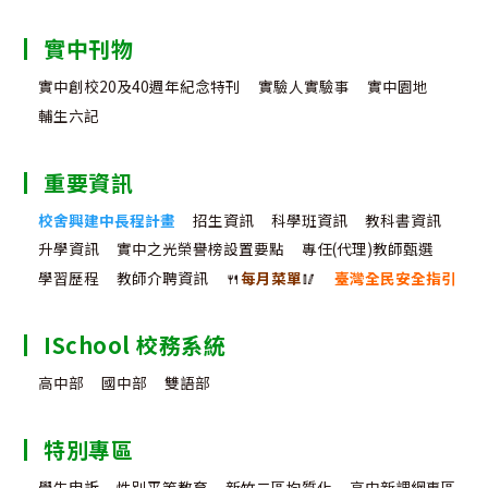
實中刊物
實中創校20及40週年紀念特刊
實驗人實驗事
實中園地
輔生六記
重要資訊
校舍興建中長程計畫
招生資訊
科學班資訊
教科書資訊
升學資訊
實中之光榮譽榜設置要點
專任(代理)教師甄選
學習歷程
教師介聘資訊
🍴
每月菜單
🥢
臺灣全民安全指引
ISchool 校務系統
高中部
國中部
雙語部
特別專區
學生申訴
性別平等教育
新竹二區均質化
高中新課綱專區