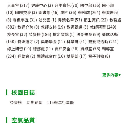
人事室
(217)
健康中心
(3)
升學資訊
(70)
國中部
(16)
國小部
(10)
國際交流
(3)
圖書館
(46)
奧匹
(36)
學務處
(264)
學習歷程
(8)
寒假事宜
(31)
幼兒園
(1)
得獎名單
(57)
招生資訊
(22)
教務處
(682)
教師介聘
(8)
教師支持
(19)
教師甄選
(5)
教師研習
(249)
校長室
(32)
榮譽榜
(186)
檢定資訊
(1)
法令規章
(99)
營隊活動
(150)
特殊選才
(2)
獎助學金
(11)
科學班
(51)
競賽或活動
(241)
線上研習
(10)
總務處
(11)
資訊安全
(36)
資訊室
(58)
輔導室
(234)
運動會
(2)
閱讀或寫作
(16)
雙語部
(17)
電子刊物
(8)
更多內容+
校園日誌
榮譽榜
活動花絮
115學年行事曆
空氣品質