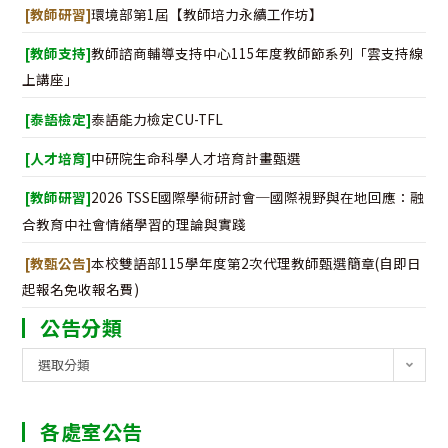
[教師研習]
環境部第1屆【教師培力永續工作坊】
[教師支持]
教師諮商輔導支持中心115年度教師節系列「雲支持線
上講座」
[泰語檢定]
泰語能力檢定CU-TFL
[人才培育]
中研院生命科學人才培育計畫甄選
[教師研習]
2026 TSSE國際學術研討會─國際視野與在地回應：融
合教育中社會情緒學習的理論與實踐
[教甄公告]
本校雙語部115學年度第2次代理教師甄選簡章(自即日
起報名免收報名費)
公告分類
公
選取分類
告
分
各處室公告
類