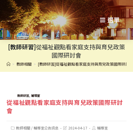
跳
轉
選單
至
主
[教師研習]
從福祉觀點看家庭支持與育兒政策
要
國際研討會
內
>
教師相關
>
[教師研習]從福祉觀點看家庭支持與育兒政策國際研討
容
TAGS:
,
教師研習
輔導室
從福祉觀點看家庭支持與育兒政策國際研討
會
Post
Post
Post
教師相關
/
輔導室公告訊息
2024-04-17
輔導室
category:
last
author: