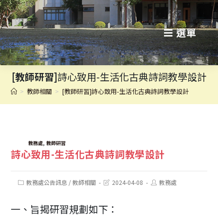
跳
轉
選單
至
主
[教師研習]
詩心致用-生活化古典詩詞教學設計
要
>
教師相關
>
[教師研習]詩心致用-生活化古典詩詞教學設計
內
容
TAGS:
,
教務處
教師研習
詩心致用-生活化古典詩詞教學設計
Post
Post
Post
教務處公告訊息
/
教師相關
2024-04-08
教務處
category:
last
author:
modified:
一、旨揭研習規劃如下：