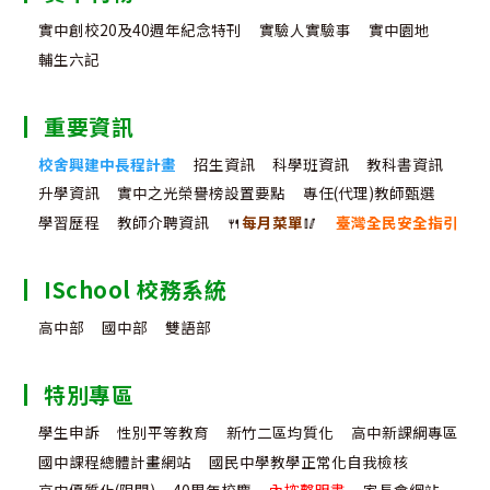
實中創校20及40週年紀念特刊
實驗人實驗事
實中園地
輔生六記
重要資訊
校舍興建中長程計畫
招生資訊
科學班資訊
教科書資訊
升學資訊
實中之光榮譽榜設置要點
專任(代理)教師甄選
學習歷程
教師介聘資訊
🍴
每月菜單
🥢
臺灣全民安全指引
ISchool 校務系統
高中部
國中部
雙語部
特別專區
學生申訴
性別平等教育
新竹二區均質化
高中新課綱專區
國中課程總體計畫網站
國民中學教學正常化自我檢核
高中優質化(限閱)
40周年校慶
內控聲明書
家長會網站