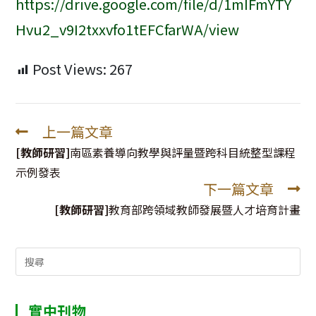
https://drive.google.com/file/d/1mIFmYTY
Hvu2_v9I2txxvfo1tEFCfarWA/view
Post Views:
267
上一篇文章
Read
more
[教師研習]
南區素養導向教學與評量暨跨科目統整型課程
articles
示例發表
下一篇文章
[教師研習]
教育部跨領域教師發展暨人才培育計畫
Search
for:
實中刊物