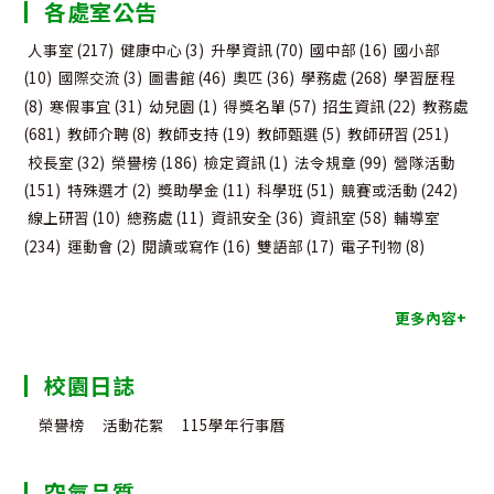
各處室公告
類
人事室
(217)
健康中心
(3)
升學資訊
(70)
國中部
(16)
國小部
(10)
國際交流
(3)
圖書館
(46)
奧匹
(36)
學務處
(268)
學習歷程
(8)
寒假事宜
(31)
幼兒園
(1)
得獎名單
(57)
招生資訊
(22)
教務處
(681)
教師介聘
(8)
教師支持
(19)
教師甄選
(5)
教師研習
(251)
校長室
(32)
榮譽榜
(186)
檢定資訊
(1)
法令規章
(99)
營隊活動
(151)
特殊選才
(2)
獎助學金
(11)
科學班
(51)
競賽或活動
(242)
線上研習
(10)
總務處
(11)
資訊安全
(36)
資訊室
(58)
輔導室
(234)
運動會
(2)
閱讀或寫作
(16)
雙語部
(17)
電子刊物
(8)
更多內容+
校園日誌
榮譽榜
活動花絮
115學年行事曆
空氣品質