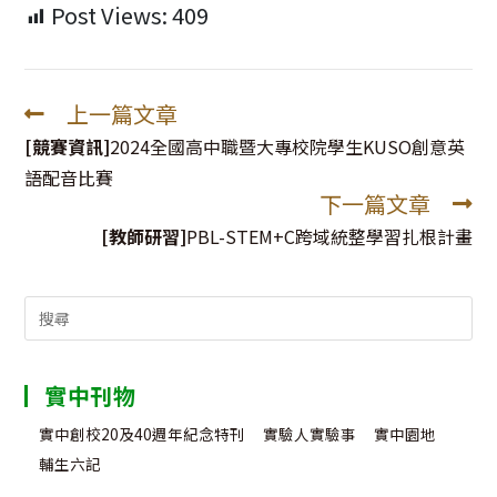
Post Views:
409
上一篇文章
Read
more
[競賽資訊]
2024全國高中職暨大專校院學生KUSO創意英
articles
語配音比賽
下一篇文章
[教師研習]
PBL-STEM+C跨域統整學習扎根計畫
Search
for:
實中刊物
實中創校20及40週年紀念特刊
實驗人實驗事
實中園地
輔生六記