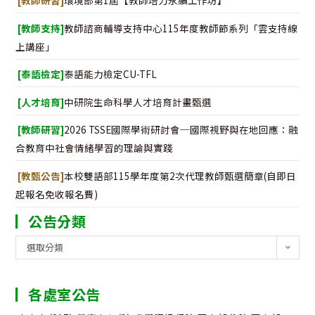
[教師研習]
環境部第1屆【教師培力永續工作坊】
[教師支持]
教師諮商輔導支持中心115年度教師節系列「雲支持線
上講座」
[泰語檢定]
泰語能力檢定CU-TFL
[人才培育]
中研院生命科學人才培育計畫甄選
[教師研習]
2026 TSSE國際學術研討會─國際視野與在地回應：融
合教育中社會情緒學習的理論與實踐
[教甄公告]
本校雙語部115學年度第2次代理教師甄選簡章(自即日
起報名免收報名費)
公告分類
公
選取分類
告
分
各處室公告
類