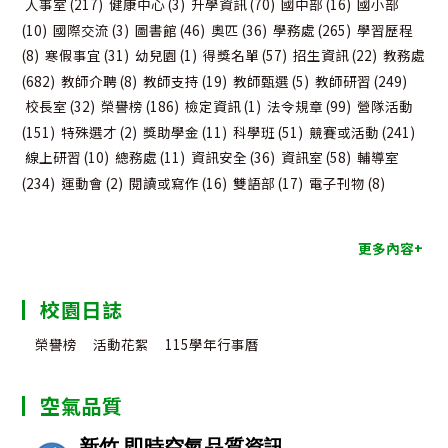
人事室
(217)
健康中心
(3)
升學資訊
(70)
國中部
(16)
國小部
(10)
國際交流
(3)
圖書館
(46)
奧匹
(36)
學務處
(265)
學習歷程
(8)
寒假事宜
(31)
幼兒園
(1)
得獎名單
(57)
招生資訊
(22)
教務處
(682)
教師介聘
(8)
教師支持
(19)
教師甄選
(5)
教師研習
(249)
校長室
(32)
榮譽榜
(186)
檢定資訊
(1)
法令規章
(99)
營隊活動
(151)
特殊選才
(2)
獎助學金
(11)
科學班
(51)
競賽或活動
(241)
線上研習
(10)
總務處
(11)
資訊安全
(36)
資訊室
(58)
輔導室
(234)
運動會
(2)
閱讀或寫作
(16)
雙語部
(17)
電子刊物
(8)
更多內容+
校園日誌
榮譽榜
活動花絮
115學年行事曆
空氣品質