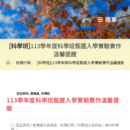
跳
轉
選單
至
主
[科學班]
113學年度科學班甄選入學實驗實作
要
溫馨提醒
內
>
校務行政
>
[科學班]113學年度科學班甄選入學實驗實作溫馨提醒
容
TAGS:
,
,
招生資訊
教務處
科學班
113學年度科學班甄選入學實驗實作溫馨提
醒
Post
招生資訊
/
教務處公告訊息
/
校務行政
/
科學班公告訊息
/
高中科學
category:
班