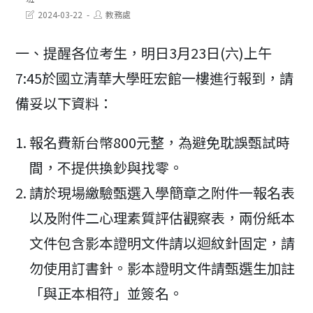
Post
Post
2024-03-22
教務處
last
author:
modified:
一、提醒各位考生，明日3月23日(六)上午
7:45於國立清華大學旺宏館一樓進行報到，請
備妥以下資料：
報名費新台幣800元整，為避免耽誤甄試時
間，不提供換鈔與找零。
請於現場繳驗甄選入學簡章之附件一報名表
以及附件二心理素質評估觀察表，兩份紙本
文件包含影本證明文件請以迴紋針固定，請
勿使用訂書針。影本證明文件請甄選生加註
「與正本相符」並簽名。