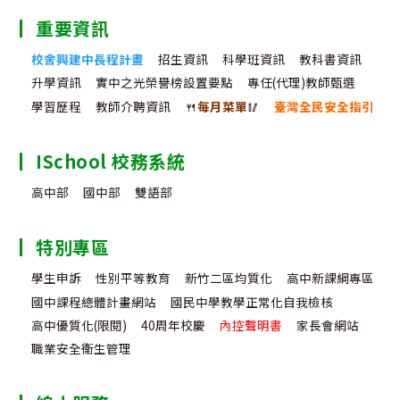
重要資訊
校舍興建中長程計畫
招生資訊
科學班資訊
教科書資訊
升學資訊
實中之光榮譽榜設置要點
專任(代理)教師甄選
學習歷程
教師介聘資訊
🍴
每月菜單
🥢
臺灣全民安全指引
ISchool 校務系統
高中部
國中部
雙語部
特別專區
學生申訴
性別平等教育
新竹二區均質化
高中新課綱專區
國中課程總體計畫網站
國民中學教學正常化自我檢核
高中優質化(限閱)
40周年校慶
內控聲明書
家長會網站
職業安全衛生管理