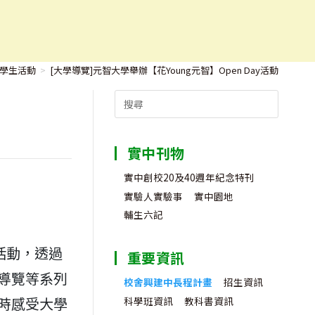
學生活動
>
[大學導覽]元智大學舉辦【花Young元智】Open Day活動
Search
for:
實中刊物
實中創校20及40週年紀念特刊
實驗人實驗事
實中園地
輔生六記
y活動，透過
重要資訊
導覽等系列
校舍興建中長程計畫
招生資訊
時感受大學
科學班資訊
教科書資訊