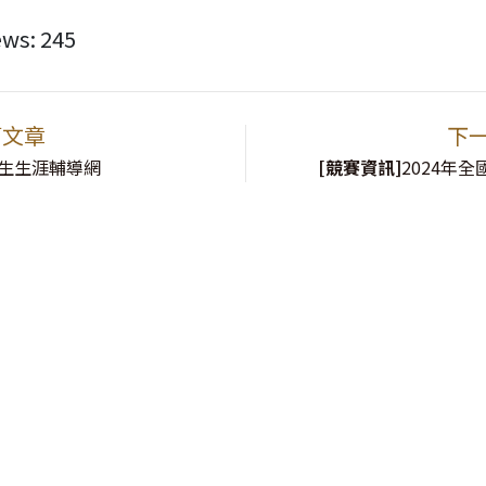
ews:
245
篇文章
下
生生涯輔導網
[競賽資訊]
2024年