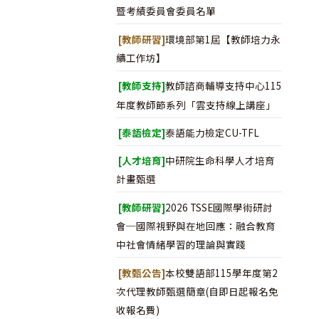
暨考績委員會委員名單
[教師研習]
環境部第1屆【教師培力永
續工作坊】
[教師支持]
教師諮商輔導支持中心115
年度教師節系列「雲支持線上講座」
[泰語檢定]
泰語能力檢定CU-TFL
[人才培育]
中研院生命科學人才培育
計畫甄選
[教師研習]
2026 TSSE國際學術研討
會─國際視野與在地回應：融合教育
中社會情緒學習的理論與實踐
[教甄公告]
本校雙語部115學年度第2
次代理教師甄選簡章(自即日起報名免
收報名費)