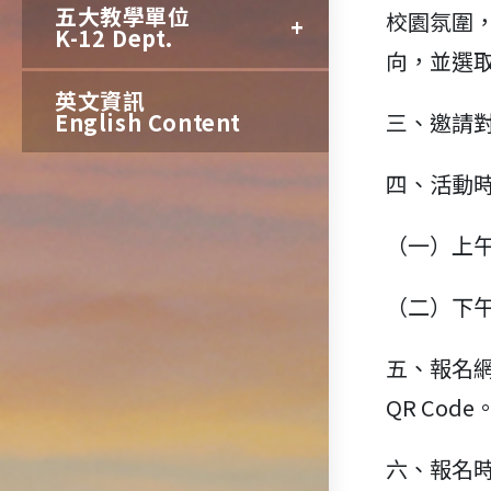
五大教學單位
校園氛圍
K-12 Dept.
向，並選
英文資訊
English Content
三、邀請
四、活動
（一）上午
（二）下午
五、報名
QR Code
六、報名時