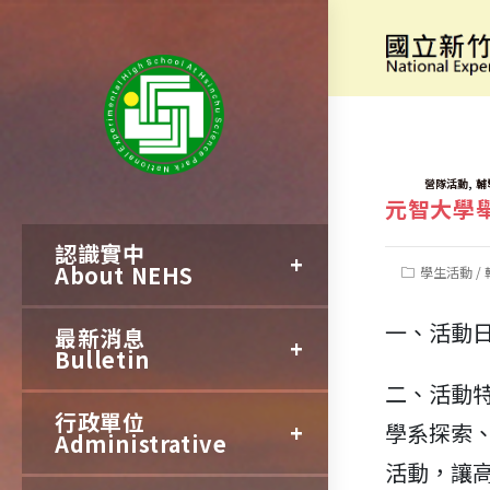
跳
轉
[大學導覽]
至
主
要
TAGS:
,
營隊活動
輔
元智大學舉
內
認識實中
容
About NEHS
Post
學生活動
/
category:
一、活動日
最新消息
Bulletin
二、活動特
行政單位
學系探索
Administrative
活動，讓