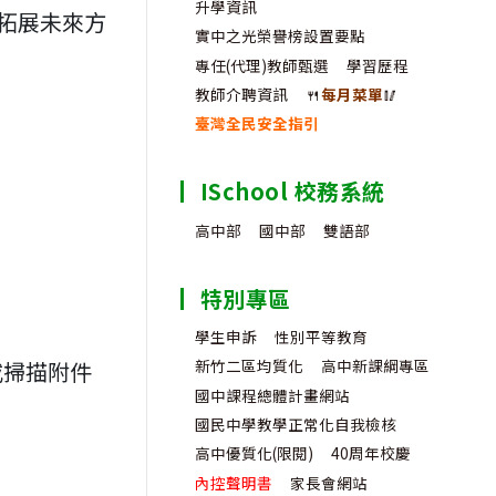
升學資訊
拓展未來方
實中之光榮譽榜設置要點
專任(代理)教師甄選
學習歷程
教師介聘資訊
🍴
每月菜單
🥢
臺灣全民安全指引
ISchool 校務系統
高中部
國中部
雙語部
特別專區
學生申訴
性別平等教育
新竹二區均質化
高中新課綱專區
或掃描附件
國中課程總體計畫網站
國民中學教學正常化自我檢核
高中優質化(限閱)
40周年校慶
內控聲明書
家長會網站