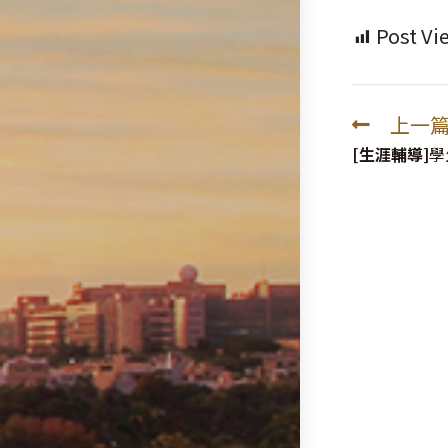
Post Vi
上一
Read
more
[生涯輔導]
學
articles