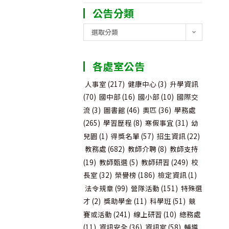
公告分類
公
選取分類
告
分
各處室公告
類
人事室
(217)
健康中心
(3)
升學資訊
(70)
國中部
(16)
國小部
(10)
國際交
流
(3)
圖書館
(46)
奧匹
(36)
學務處
(265)
學習歷程
(8)
寒假事宜
(31)
幼
兒園
(1)
得獎名單
(57)
招生資訊
(22)
教務處
(682)
教師介聘
(8)
教師支持
(19)
教師甄選
(5)
教師研習
(249)
校
長室
(32)
榮譽榜
(186)
檢定資訊
(1)
法令規章
(99)
營隊活動
(151)
特殊選
才
(2)
獎助學金
(11)
科學班
(51)
競
賽或活動
(241)
線上研習
(10)
總務處
(11)
資訊安全
(36)
資訊室
(58)
輔導