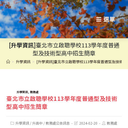
跳
轉
選單
至
主
[升學資訊]
臺北市立啟聰學校113學年度普通
要
型及技術型高中招生簡章
內
>
升學資訊
>
[升學資訊]臺北市立啟聰學校113學年度普通型及技術
容
TAGS:
,
升學資訊
教務處
臺北市立啟聰學校113學年度普通型及技術
型高中招生簡章
Post
Post
Post
升學資訊
/
升高中
/
教務處公告訊息
2024-02-20
教務處
category:
last
author: