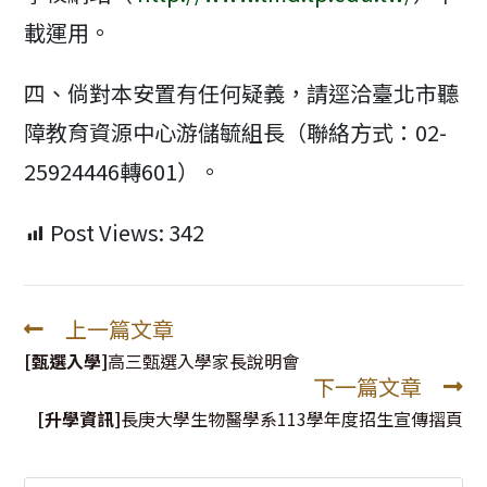
載運用。
四、倘對本安置有任何疑義，請逕洽臺北市聽
障教育資源中心游儲毓組長（聯絡方式：02-
25924446轉601）。
Post Views:
342
上一篇文章
Read
more
[甄選入學]
高三甄選入學家長說明會
下一篇文章
articles
[升學資訊]
長庚大學生物醫學系113學年度招生宣傳摺頁