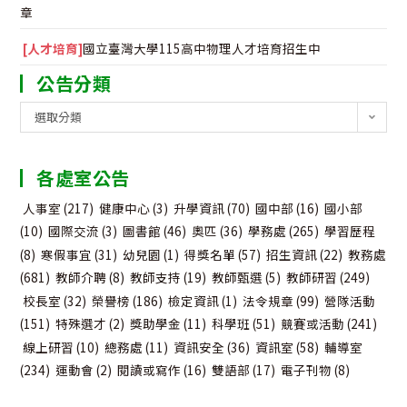
章
[人才培育]
國立臺灣大學115高中物理人才培育招生中
公告分類
公
選取分類
告
分
各處室公告
類
人事室
(217)
健康中心
(3)
升學資訊
(70)
國中部
(16)
國小部
(10)
國際交流
(3)
圖書館
(46)
奧匹
(36)
學務處
(265)
學習歷程
(8)
寒假事宜
(31)
幼兒園
(1)
得獎名單
(57)
招生資訊
(22)
教務處
(681)
教師介聘
(8)
教師支持
(19)
教師甄選
(5)
教師研習
(249)
校長室
(32)
榮譽榜
(186)
檢定資訊
(1)
法令規章
(99)
營隊活動
(151)
特殊選才
(2)
獎助學金
(11)
科學班
(51)
競賽或活動
(241)
線上研習
(10)
總務處
(11)
資訊安全
(36)
資訊室
(58)
輔導室
(234)
運動會
(2)
閱讀或寫作
(16)
雙語部
(17)
電子刊物
(8)