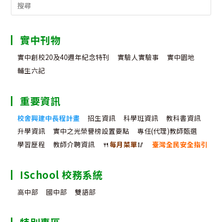
Search
for:
實中刊物
實中創校20及40週年紀念特刊
實驗人實驗事
實中園地
輔生六記
重要資訊
校舍興建中長程計畫
招生資訊
科學班資訊
教科書資訊
升學資訊
實中之光榮譽榜設置要點
專任(代理)教師甄選
學習歷程
教師介聘資訊
🍴
每月菜單
🥢
臺灣全民安全指引
ISchool 校務系統
高中部
國中部
雙語部