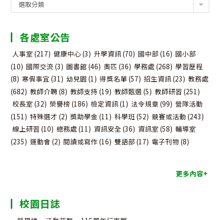
公
選取分類
告
分
各處室公告
類
人事室
(217)
健康中心
(3)
升學資訊
(70)
國中部
(16)
國小部
(10)
國際交流
(3)
圖書館
(46)
奧匹
(36)
學務處
(268)
學習歷程
(8)
寒假事宜
(31)
幼兒園
(1)
得獎名單
(57)
招生資訊
(23)
教務處
(682)
教師介聘
(8)
教師支持
(19)
教師甄選
(5)
教師研習
(251)
校長室
(32)
榮譽榜
(186)
檢定資訊
(1)
法令規章
(99)
營隊活動
(151)
特殊選才
(2)
獎助學金
(11)
科學班
(52)
競賽或活動
(243)
線上研習
(10)
總務處
(11)
資訊安全
(36)
資訊室
(58)
輔導室
(235)
運動會
(2)
閱讀或寫作
(16)
雙語部
(17)
電子刊物
(8)
更多內容+
校園日誌