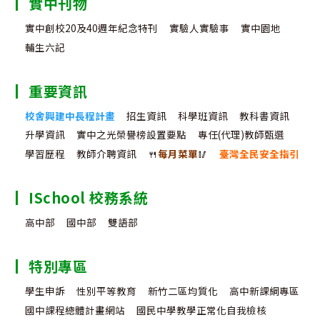
實中刊物
實中創校20及40週年紀念特刊
實驗人實驗事
實中園地
輔生六記
重要資訊
校舍興建中長程計畫
招生資訊
科學班資訊
教科書資訊
升學資訊
實中之光榮譽榜設置要點
專任(代理)教師甄選
學習歷程
教師介聘資訊
🍴
每月菜單
🥢
臺灣全民安全指引
ISchool 校務系統
高中部
國中部
雙語部
特別專區
學生申訴
性別平等教育
新竹二區均質化
高中新課綱專區
國中課程總體計畫網站
國民中學教學正常化自我檢核