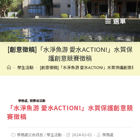
跳
轉
選單
至
主
[創意徵稿]
「水淨魚游 愛水ACTION!」水質保
要
護創意競賽徵稿
內
>
學生活動
>
[創意徵稿]「水淨魚游 愛水ACTION!」水質保護創意競
容
TAGS:
,
學務處
競賽或活動
「水淨魚游 愛水ACTION!」水質保護創意競
賽徵稿
Post
Post
Post
學務處公告訊息
/
學生活動
2024-02-02
學務處
category:
last
author: