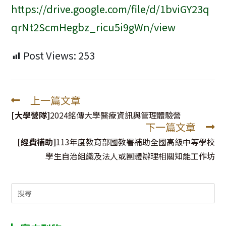
https://drive.google.com/file/d/1bviGY23q
qrNt2ScmHegbz_ricu5i9gWn/view
Post Views:
253
上一篇文章
Read
more
[大學營隊]
2024銘傳大學醫療資訊與管理體驗營
下一篇文章
articles
[經費補助]
113年度教育部國教署補助全國高級中等學校
學生自治組織及法人或團體辦理相關知能工作坊
Search
for: