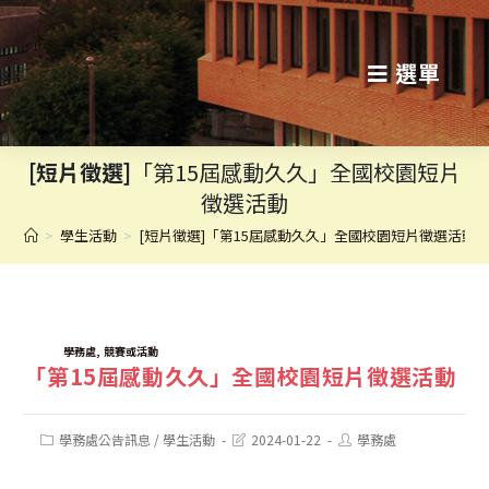
跳
轉
選單
至
主
[短片徵選]
「第15屆感動久久」全國校園短片
要
徵選活動
內
>
學生活動
>
[短片徵選]「第15屆感動久久」全國校園短片徵選活動
容
TAGS:
,
學務處
競賽或活動
「第15屆感動久久」全國校園短片徵選活動
Post
Post
Post
學務處公告訊息
/
學生活動
2024-01-22
學務處
category:
last
author:
modified: