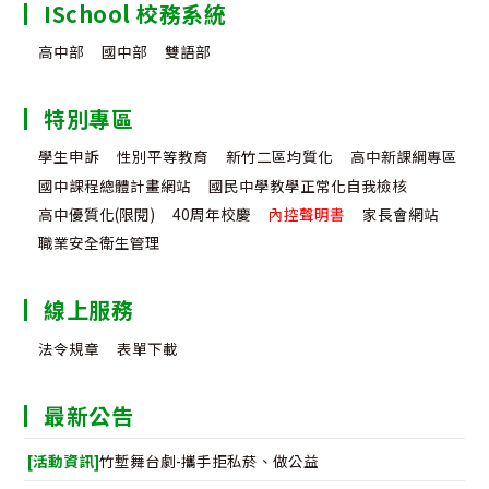
ISchool 校務系統
高中部
國中部
雙語部
特別專區
學生申訴
性別平等教育
新竹二區均質化
高中新課綱專區
國中課程總體計畫網站
國民中學教學正常化自我檢核
高中優質化(限閱)
40周年校慶
內控聲明書
家長會網站
職業安全衛生管理
線上服務
法令規章
表單下載
最新公告
[活動資訊]
竹塹舞台劇-攜手拒私菸、做公益