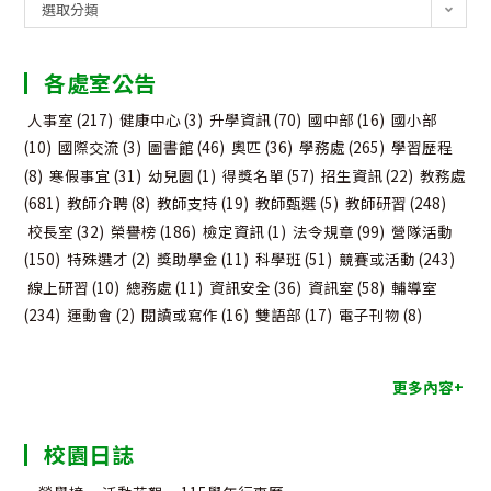
公
選取分類
告
分
各處室公告
類
人事室
(217)
健康中心
(3)
升學資訊
(70)
國中部
(16)
國小部
(10)
國際交流
(3)
圖書館
(46)
奧匹
(36)
學務處
(265)
學習歷程
(8)
寒假事宜
(31)
幼兒園
(1)
得獎名單
(57)
招生資訊
(22)
教務處
(681)
教師介聘
(8)
教師支持
(19)
教師甄選
(5)
教師研習
(248)
校長室
(32)
榮譽榜
(186)
檢定資訊
(1)
法令規章
(99)
營隊活動
(150)
特殊選才
(2)
獎助學金
(11)
科學班
(51)
競賽或活動
(243)
線上研習
(10)
總務處
(11)
資訊安全
(36)
資訊室
(58)
輔導室
(234)
運動會
(2)
閱讀或寫作
(16)
雙語部
(17)
電子刊物
(8)
更多內容+
校園日誌