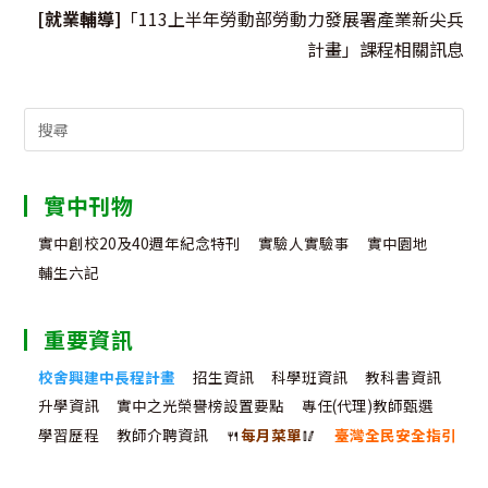
[就業輔導]
「113上半年勞動部勞動力發展署產業新尖兵
計畫」課程相關訊息
Search
for:
實中刊物
實中創校20及40週年紀念特刊
實驗人實驗事
實中園地
輔生六記
重要資訊
校舍興建中長程計畫
招生資訊
科學班資訊
教科書資訊
升學資訊
實中之光榮譽榜設置要點
專任(代理)教師甄選
學習歷程
教師介聘資訊
🍴
每月菜單
🥢
臺灣全民安全指引