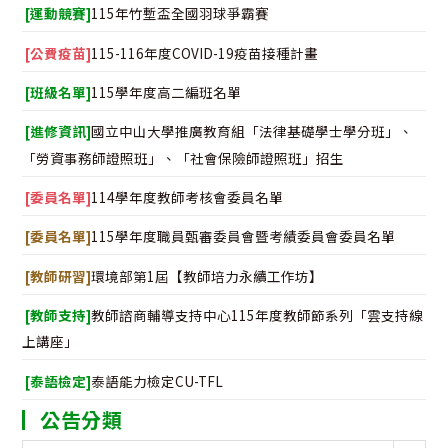
[運動競賽]
115年竹塹盃全國羽球爭霸賽
[公費疫苗]
115-116年度COVID-19疫苗接種計畫
[班級名單]
115學年度高二編班名單
[進修資訊]
國立中山大學推廣教育組「法律基礎學士學分班」、
「勞資事務師證照班」、「社會保險師證照班」招生
[委員名單]
114學年度教師考核會委員名單
[委員名單]
115學年度職員甄審委員會暨考績委員會委員名單
[教師研習]
環境部第1屆【教師培力永續工作坊】
[教師支持]
教師諮商輔導支持中心115年度教師節系列「雲支持線
上講座」
[泰語檢定]
泰語能力檢定CU-TFL
公告分類