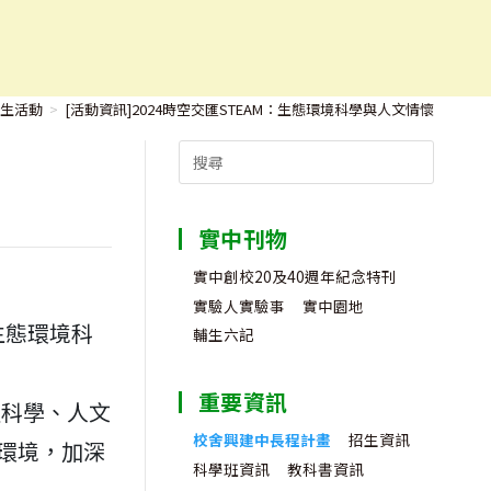
生活動
>
[活動資訊]2024時空交匯STEAM：生態環境科學與人文情懷
Search
for:
實中刊物
實中創校20及40週年紀念特刊
實驗人實驗事
實中園地
生態環境科
輔生六記
重要資訊
過科學、人文
校舍興建中長程計畫
招生資訊
環境，加深
科學班資訊
教科書資訊