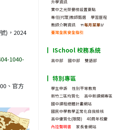
升學資訊
實中之光榮譽榜設置要點
專任(代理)教師甄選
學習歷程
教師介聘資訊
🍴
每月菜單
🥢
)，2024
臺灣全民安全指引
ISchool 校務系統
404-1040-
高中部
國中部
雙語部
特別專區
00、官方
學生申訴
性別平等教育
新竹二區均質化
高中新課綱專區
國中課程總體計畫網站
國民中學教學正常化自我檢核
高中優質化(限閱)
40周年校慶
內控聲明書
家長會網站