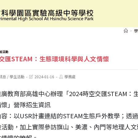
2024時空交匯STEAM：生態環境科學與人文情懷
>
學
或活動
空交匯STEAM：生態環境科學與人文情懷
Post
Post
訊息
/
學生活動
2024-01-16
學務處
last
author:
modified:
廣教育部高雄中心辦理「2024時空交匯STEAM：
情懷」營隊招生資訊
容：以USR計畫連結的STEAM生態戶外教學；透
驗活動，加上實際參訪旗山、美濃、內門等地理人文
文情懷的瞭解。