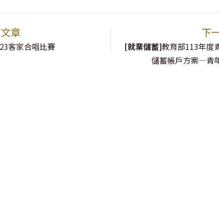
篇文章
下
023客家合唱比賽
[就業儲蓄]
教育部113年度
儲蓄帳戶方案—青