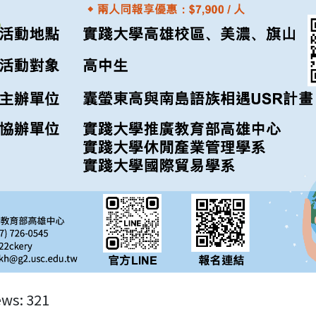
ews:
321