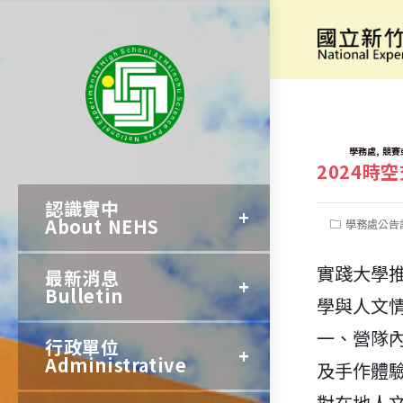
跳
轉
[活動資訊]
至
主
要
TAGS:
,
學務處
競賽
2024時
內
認識實中
容
About NEHS
Post
學務處公告
category:
實踐大學推
最新消息
Bulletin
學與人文
一、營隊內
行政單位
Administrative
及手作體
對在地人