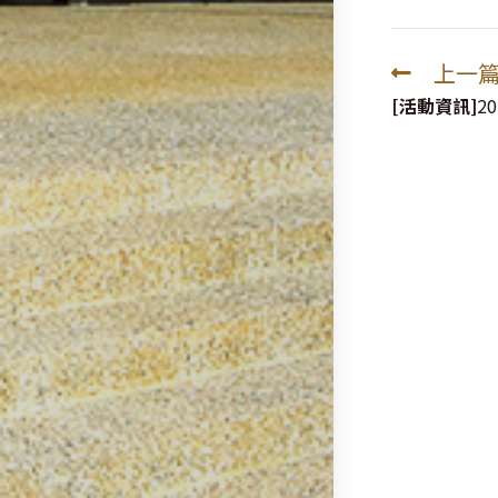
上一
Read
more
[活動資訊]
2
articles