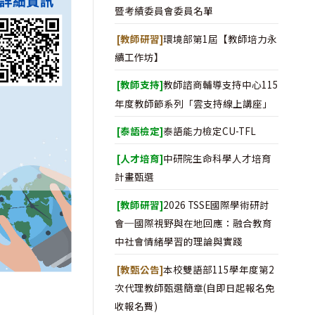
暨考績委員會委員名單
[教師研習]
環境部第1屆【教師培力永
續工作坊】
[教師支持]
教師諮商輔導支持中心115
年度教師節系列「雲支持線上講座」
[泰語檢定]
泰語能力檢定CU-TFL
[人才培育]
中研院生命科學人才培育
計畫甄選
[教師研習]
2026 TSSE國際學術研討
會─國際視野與在地回應：融合教育
中社會情緒學習的理論與實踐
[教甄公告]
本校雙語部115學年度第2
次代理教師甄選簡章(自即日起報名免
收報名費)