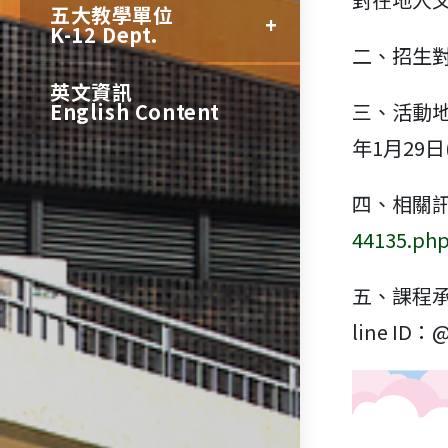
五大教學單位
K-12 Dept.
二、招生
英文資訊
English Content
三、活動地
年1月29日
四、相關
44135.ph
五、課程承
line ID：