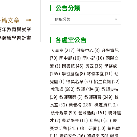
公告分類
公
一篇文章
選取分類
告
青年教育與就業
分
年體驗學習計畫
各處室公告
類
人事室
(217)
健康中心
(3)
升學資訊
(70)
國中部
(16)
國小部
(10)
國際交
流
(3)
圖書館
(46)
奧匹
(36)
學務處
(265)
學習歷程
(8)
寒假事宜
(31)
幼
兒園
(1)
得獎名單
(57)
招生資訊
(22)
教務處
(682)
教師介聘
(8)
教師支持
(19)
教師甄選
(5)
教師研習
(249)
校
長室
(32)
榮譽榜
(186)
檢定資訊
(1)
法令規章
(99)
營隊活動
(151)
特殊選
才
(2)
獎助學金
(11)
科學班
(51)
競
賽或活動
(241)
線上研習
(10)
總務處
(11)
資訊安全
(36)
資訊室
(58)
輔導