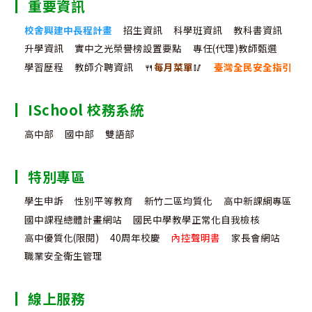
重要資訊
校舍興建中長程計畫
招生資訊
科學班資訊
教科書資訊
升學資訊
實中之光榮譽榜設置要點
專任(代理)教師甄選
學習歷程
教師介聘資訊
🍴
每月菜單
🥢
臺灣全民安全指引
ISchool 校務系統
高中部
國中部
雙語部
特別專區
學生申訴
性別平等教育
新竹二區均質化
高中新課綱專區
國中課程總體計畫網站
國民中學教學正常化自我檢核
高中優質化(限閱)
40周年校慶
內控聲明書
家長會網站
職業安全衛生管理
線上服務