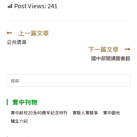
Post Views:
241
上一篇文章
Read
more
公共資源
下一篇文章
articles
國中部閱讀圖書館
Search
for:
實中刊物
實中創校20及40週年紀念特刊
實驗人實驗事
實中園地
輔生六記