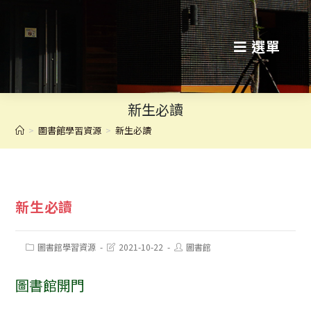
跳
轉
選單
至
主
新生必讀
要
>
圖書館學習資源
>
新生必讀
內
容
新生必讀
Post
Post
Post
圖書館學習資源
2021-10-22
圖書館
category:
last
author:
modified:
圖書館開門