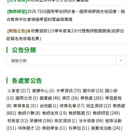
[教師研習]
2026 TSSE國際學術研討會─國際視野與在地回應：融
合教育中社會情緒學習的理論與實踐
[教甄公告]
本校雙語部115學年度第2次代理教師甄選簡章(自即日
起報名免收報名費)
公告分類
公
選取分類
告
分
各處室公告
類
人事室
(217)
健康中心
(3)
升學資訊
(70)
國中部
(16)
國小部
(10)
國際交流
(3)
圖書館
(46)
奧匹
(36)
學務處
(265)
學習歷程
(8)
寒假事宜
(31)
幼兒園
(1)
得獎名單
(57)
招生資訊
(22)
教務處
(682)
教師介聘
(8)
教師支持
(19)
教師甄選
(5)
教師研習
(249)
校長室
(32)
榮譽榜
(186)
檢定資訊
(1)
法令規章
(99)
營隊活動
(151)
特殊選才
(2)
獎助學金
(11)
科學班
(51)
競賽或活動
(241)