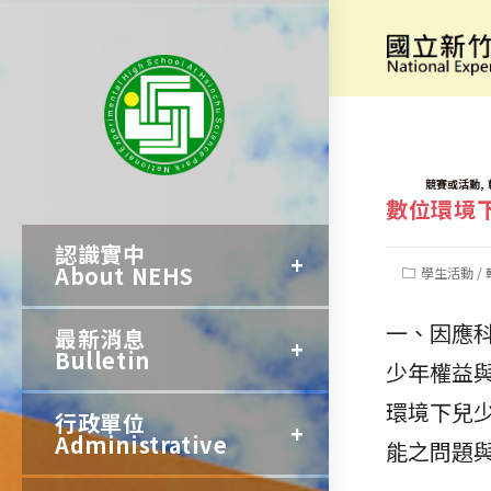
跳
轉
[活動資訊]
至
主
要
TAGS:
,
競賽或活動
數位環境
內
認識實中
容
About NEHS
Post
學生活動
/
category:
一、因應
最新消息
Bulletin
少年權益與福
環境下兒
行政單位
Administrative
能之問題