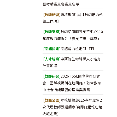
暨考績委員會委員名單
[教師研習]
環境部第1屆【教師培力永
續工作坊】
[教師支持]
教師諮商輔導支持中心115
年度教師節系列「雲支持線上講座」
[泰語檢定]
泰語能力檢定CU-TFL
[人才培育]
中研院生命科學人才培育
計畫甄選
[教師研習]
2026 TSSE國際學術研討
會─國際視野與在地回應：融合教育
中社會情緒學習的理論與實踐
[教甄公告]
本校雙語部115學年度第2
次代理教師甄選簡章(自即日起報名免
收報名費)