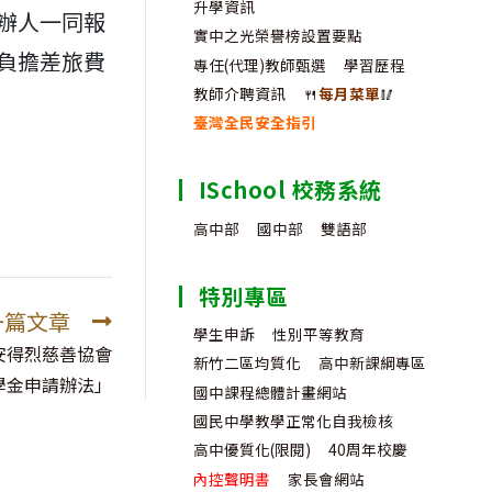
升學資訊
辦人一同報
實中之光榮譽榜設置要點
負擔差旅費
專任(代理)教師甄選
學習歷程
教師介聘資訊
🍴
每月菜單
🥢
臺灣全民安全指引
ISchool 校務系統
高中部
國中部
雙語部
特別專區
一篇文章
學生申訴
性別平等教育
安得烈慈善協會
新竹二區均質化
高中新課綱專區
學金申請辦法」
國中課程總體計畫網站
國民中學教學正常化自我檢核
高中優質化(限閱)
40周年校慶
內控聲明書
家長會網站