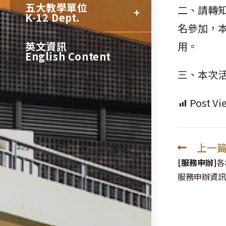
五大教學單位
二、請轉
K-12 Dept.
名參加，
英文資訊
用。
English Content
三、本次
Post Vi
上一
Read
more
[服務申辦]
各
articles
服務申辦資