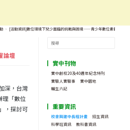
素養及人權論壇
動
>
[活動資訊]數位環境下兒少面臨的挑戰與困境——青少年數位素養及人權
Search
for:
權論壇
實中刊物
實中創校20及40週年紀念特刊
實驗人實驗事
實中園地
加深，台灣
輔生六記
0辦理「數位
重要資訊
」，探討可
校舍興建中長程計畫
招生資訊
科學班資訊
教科書資訊