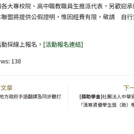
知各大專校院、高中職教職員生推派代表，另歡迎承
本聯盟將提供公假證明，惟因經費有限，敬請 自行
活動採線上報名，
[活動報名連結]
ews:
138
篇文章
下
地方政府手語翻譯及同步聽打
[獎助學金]
社團法人中華
訊
「清寒資優學生獎（助）