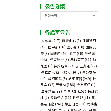
公告分類
公
選取分類
告
分
各處室公告
類
人事室
(217)
健康中心
(3)
升學資訊
(70)
國中部
(16)
國小部
(10)
國際交
流
(3)
圖書館
(46)
奧匹
(36)
學務處
(265)
學習歷程
(8)
寒假事宜
(31)
幼
兒園
(1)
得獎名單
(57)
招生資訊
(22)
教務處
(682)
教師介聘
(8)
教師支持
(19)
教師甄選
(5)
教師研習
(249)
校
長室
(32)
榮譽榜
(186)
檢定資訊
(1)
法令規章
(99)
營隊活動
(151)
特殊選
才
(2)
獎助學金
(11)
科學班
(51)
競
賽或活動
(241)
線上研習
(10)
總務處
(11)
資訊安全
(36)
資訊室
(58)
輔導