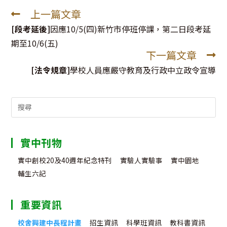
上一篇文章
Read
more
[段考延後]
因應10/5(四)新竹市停班停課，第二日段考延
articles
期至10/6(五)
下一篇文章
[法令規章]
學校人員應嚴守教育及行政中立政令宣導
Search
for:
實中刊物
實中創校20及40週年紀念特刊
實驗人實驗事
實中園地
輔生六記
重要資訊
校舍興建中長程計畫
招生資訊
科學班資訊
教科書資訊