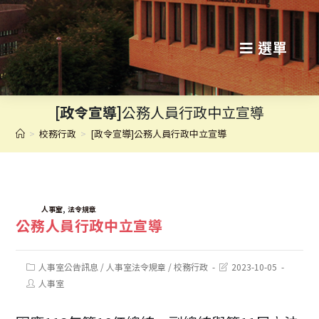
跳
轉
選單
至
主
[政令宣導]
公務人員行政中立宣導
要
>
校務行政
>
[政令宣導]公務人員行政中立宣導
內
容
TAGS:
,
人事室
法令規章
公務人員行政中立宣導
Post
Post
人事室公告訊息
/
人事室法令規章
/
校務行政
2023-10-05
category:
last
Post
人事室
modified:
author: