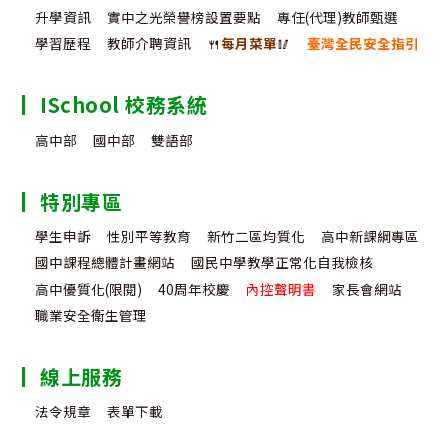
升學資訊
實中之光榮譽榜設置要點
專任(代理)教師甄選
學習歷程
教師介聘資訊
🍴
每月菜單
🥢
臺灣全民安全指引
ISchool 校務系統
高中部
國中部
雙語部
特別專區
學生申訴
性別平等教育
新竹二區均質化
高中新課綱專區
國中課程總體計畫網站
國民中學教學正常化自我檢核
高中優質化(限閱)
40周年校慶
內控聲明書
家長會網站
職業安全衛生管理
線上服務
法令規章
表單下載