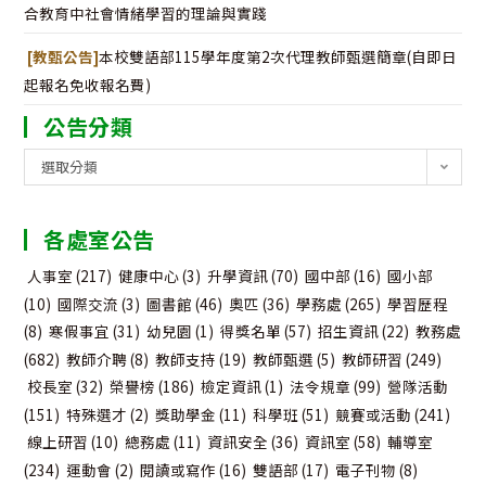
合教育中社會情緒學習的理論與實踐
[教甄公告]
本校雙語部115學年度第2次代理教師甄選簡章(自即日
起報名免收報名費)
公告分類
公
選取分類
告
分
各處室公告
類
人事室
(217)
健康中心
(3)
升學資訊
(70)
國中部
(16)
國小部
(10)
國際交流
(3)
圖書館
(46)
奧匹
(36)
學務處
(265)
學習歷程
(8)
寒假事宜
(31)
幼兒園
(1)
得獎名單
(57)
招生資訊
(22)
教務處
(682)
教師介聘
(8)
教師支持
(19)
教師甄選
(5)
教師研習
(249)
校長室
(32)
榮譽榜
(186)
檢定資訊
(1)
法令規章
(99)
營隊活動
(151)
特殊選才
(2)
獎助學金
(11)
科學班
(51)
競賽或活動
(241)
線上研習
(10)
總務處
(11)
資訊安全
(36)
資訊室
(58)
輔導室
(234)
運動會
(2)
閱讀或寫作
(16)
雙語部
(17)
電子刊物
(8)