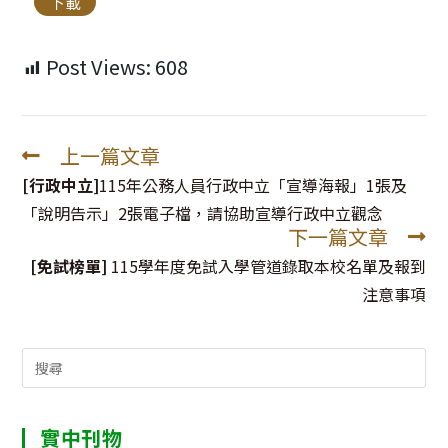
下載
Post Views:
608
上一篇文章
Read
more
[行政中立]
115年公務人員行政中立「宣導海報」1張及
articles
「說明告示」2張電子檔，請協助宣導行政中立觀念
下一篇文章
[免試榜單]
115學年度免試入學管道錄取本校名單及報到
注意事項
Search
for:
實中刊物