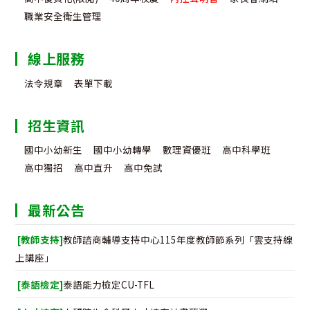
職業安全衛生管理
線上服務
法令規章
表單下載
招生資訊
國中小幼新生
國中小幼轉學
數理資優班
高中科學班
高中獨招
高中直升
高中免試
最新公告
[教師支持]
教師諮商輔導支持中心115年度教師節系列「雲支持線
上講座」
[泰語檢定]
泰語能力檢定CU-TFL