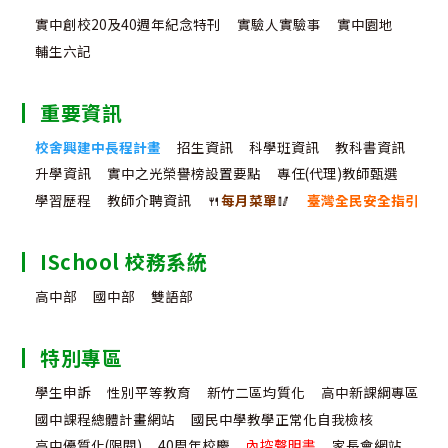
實中創校20及40週年紀念特刊
實驗人實驗事
實中園地
輔生六記
重要資訊
校舍興建中長程計畫
招生資訊
科學班資訊
教科書資訊
升學資訊
實中之光榮譽榜設置要點
專任(代理)教師甄選
學習歷程
教師介聘資訊
🍴
每月菜單
🥢
臺灣全民安全指引
ISchool 校務系統
高中部
國中部
雙語部
特別專區
學生申訴
性別平等教育
新竹二區均質化
高中新課綱專區
國中課程總體計畫網站
國民中學教學正常化自我檢核
高中優質化(限閱)
40周年校慶
內控聲明書
家長會網站