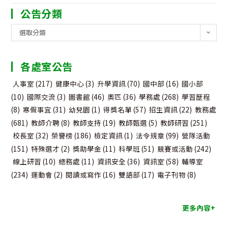
公告分類
公
選取分類
告
分
各處室公告
類
人事室
(217)
健康中心
(3)
升學資訊
(70)
國中部
(16)
國小部
(10)
國際交流
(3)
圖書館
(46)
奧匹
(36)
學務處
(268)
學習歷程
(8)
寒假事宜
(31)
幼兒園
(1)
得獎名單
(57)
招生資訊
(22)
教務處
(681)
教師介聘
(8)
教師支持
(19)
教師甄選
(5)
教師研習
(251)
校長室
(32)
榮譽榜
(186)
檢定資訊
(1)
法令規章
(99)
營隊活動
(151)
特殊選才
(2)
獎助學金
(11)
科學班
(51)
競賽或活動
(242)
線上研習
(10)
總務處
(11)
資訊安全
(36)
資訊室
(58)
輔導室
(234)
運動會
(2)
閱讀或寫作
(16)
雙語部
(17)
電子刊物
(8)
更多內容+