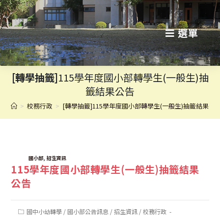
跳
轉
選單
至
主
[轉學抽籤]
115學年度國小部轉學生(一般生)抽
要
籤結果公告
內
>
校務行政
>
[轉學抽籤]115學年度國小部轉學生(一般生)抽籤結果公
容
TAGS:
,
國小部
招生資訊
115學年度國小部轉學生(一般生)抽籤結果
公告
Post
國中小幼轉學
/
國小部公告訊息
/
招生資訊
/
校務行政
category: