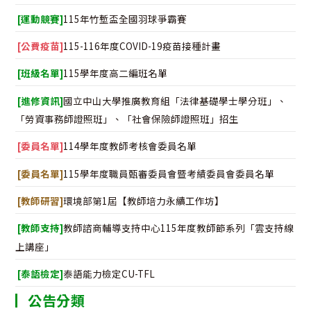
[運動競賽]
115年竹塹盃全國羽球爭霸賽
[公費疫苗]
115-116年度COVID-19疫苗接種計畫
[班級名單]
115學年度高二編班名單
[進修資訊]
國立中山大學推廣教育組「法律基礎學士學分班」、
「勞資事務師證照班」、「社會保險師證照班」招生
[委員名單]
114學年度教師考核會委員名單
[委員名單]
115學年度職員甄審委員會暨考績委員會委員名單
[教師研習]
環境部第1屆【教師培力永續工作坊】
[教師支持]
教師諮商輔導支持中心115年度教師節系列「雲支持線
上講座」
[泰語檢定]
泰語能力檢定CU-TFL
公告分類