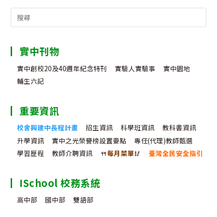
Search
for:
實中刊物
實中創校20及40週年紀念特刊
實驗人實驗事
實中園地
輔生六記
重要資訊
校舍興建中長程計畫
招生資訊
科學班資訊
教科書資訊
升學資訊
實中之光榮譽榜設置要點
專任(代理)教師甄選
學習歷程
教師介聘資訊
🍴
每月菜單
🥢
臺灣全民安全指引
ISchool 校務系統
高中部
國中部
雙語部