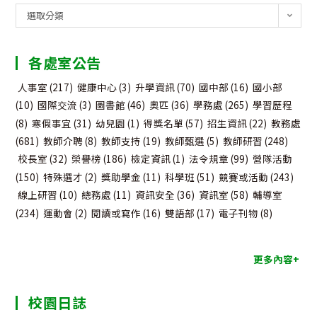
公
選取分類
告
分
各處室公告
類
人事室
(217)
健康中心
(3)
升學資訊
(70)
國中部
(16)
國小部
(10)
國際交流
(3)
圖書館
(46)
奧匹
(36)
學務處
(265)
學習歷程
(8)
寒假事宜
(31)
幼兒園
(1)
得獎名單
(57)
招生資訊
(22)
教務處
(681)
教師介聘
(8)
教師支持
(19)
教師甄選
(5)
教師研習
(248)
校長室
(32)
榮譽榜
(186)
檢定資訊
(1)
法令規章
(99)
營隊活動
(150)
特殊選才
(2)
獎助學金
(11)
科學班
(51)
競賽或活動
(243)
線上研習
(10)
總務處
(11)
資訊安全
(36)
資訊室
(58)
輔導室
(234)
運動會
(2)
閱讀或寫作
(16)
雙語部
(17)
電子刊物
(8)
更多內容+
校園日誌