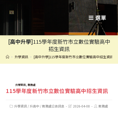
跳
轉
選單
至
主
[高中升學]
115學年度新竹市立數位實驗高中
要
招生資訊
內
>
升學資訊
>
[高中升學]115學年度新竹市立數位實驗高中招生資訊
容
TAGS:
,
升學資訊
教務處
115學年度新竹市立數位實驗高中招生資訊
Post
Post
Post
升學資訊
/
升高中
/
教務處公告訊息
2026-04-08
教務處
category:
last
author:
modified: