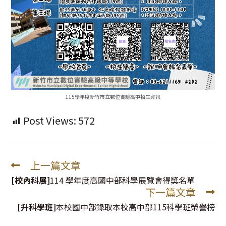
115學年度新竹市立數位實驗高中招生資訊
Post Views:
572
上一篇文章
Read
more
[校內科展]
114 學年度高國中部科學展覽會得獎名單
下一篇文章
articles
[升科學班]
本校國中部錄取本校高中部115科學班榮譽榜