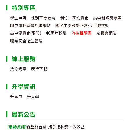
特別專區
學生申訴
性別平等教育
新竹二區均質化
高中新課綱專區
國中課程總體計畫網站
國民中學教學正常化自我檢核
高中優質化(限閱)
40周年校慶
內控聲明書
家長會網站
職業安全衛生管理
線上服務
法令規章
表單下載
升學資訊
升高中
升大學
最新公告
[活動資訊]
竹塹舞台劇-攜手拒私菸、做公益