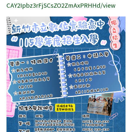
CAY2Ipbz3rFjSCsZO2ZmAxPRHHd/view