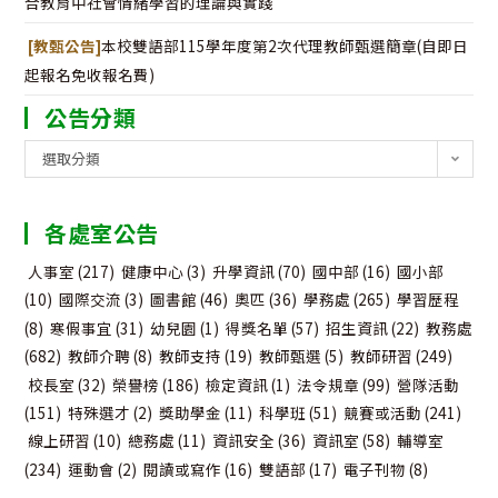
合教育中社會情緒學習的理論與實踐
[教甄公告]
本校雙語部115學年度第2次代理教師甄選簡章(自即日
起報名免收報名費)
公告分類
公
選取分類
告
分
各處室公告
類
人事室
(217)
健康中心
(3)
升學資訊
(70)
國中部
(16)
國小部
(10)
國際交流
(3)
圖書館
(46)
奧匹
(36)
學務處
(265)
學習歷程
(8)
寒假事宜
(31)
幼兒園
(1)
得獎名單
(57)
招生資訊
(22)
教務處
(682)
教師介聘
(8)
教師支持
(19)
教師甄選
(5)
教師研習
(249)
校長室
(32)
榮譽榜
(186)
檢定資訊
(1)
法令規章
(99)
營隊活動
(151)
特殊選才
(2)
獎助學金
(11)
科學班
(51)
競賽或活動
(241)
線上研習
(10)
總務處
(11)
資訊安全
(36)
資訊室
(58)
輔導室
(234)
運動會
(2)
閱讀或寫作
(16)
雙語部
(17)
電子刊物
(8)