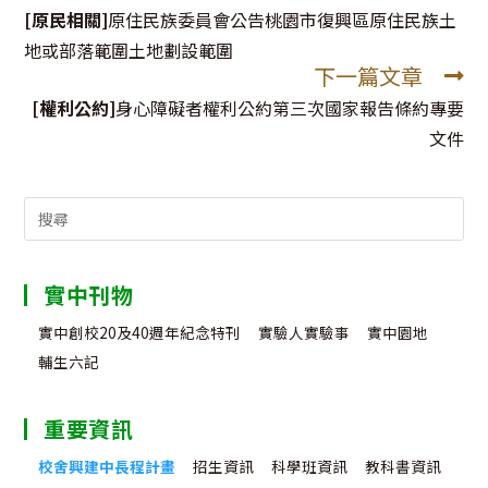
more
[原民相關]
原住民族委員會公告桃園市復興區原住民族土
articles
地或部落範圍土地劃設範圍
下一篇文章
[權利公約]
身心障礙者權利公約第三次國家報告條約專要
文件
Search
for:
實中刊物
實中創校20及40週年紀念特刊
實驗人實驗事
實中園地
輔生六記
重要資訊
校舍興建中長程計畫
招生資訊
科學班資訊
教科書資訊