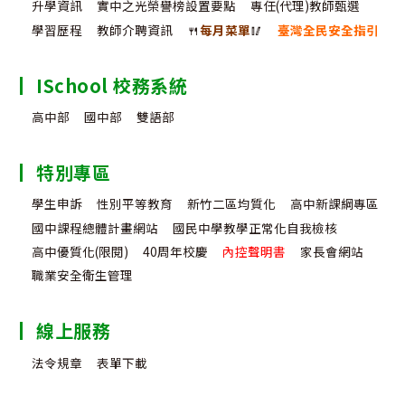
升學資訊
實中之光榮譽榜設置要點
專任(代理)教師甄選
學習歷程
教師介聘資訊
🍴
每月菜單
🥢
臺灣全民安全指引
ISchool 校務系統
高中部
國中部
雙語部
特別專區
學生申訴
性別平等教育
新竹二區均質化
高中新課綱專區
國中課程總體計畫網站
國民中學教學正常化自我檢核
高中優質化(限閱)
40周年校慶
內控聲明書
家長會網站
職業安全衛生管理
線上服務
法令規章
表單下載