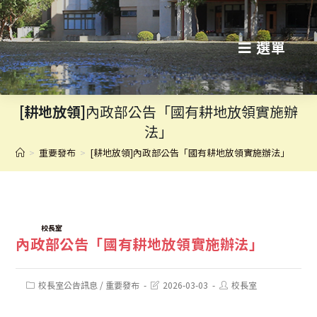
跳
轉
選單
至
主
[耕地放領]
內政部公告「國有耕地放領實施辦
要
法」
內
>
重要發布
>
[耕地放領]內政部公告「國有耕地放領實施辦法」
容
TAGS:
校長室
內政部公告「國有耕地放領實施辦法」
Post
Post
Post
校長室公告訊息
/
重要發布
2026-03-03
校長室
category:
last
author:
modified: