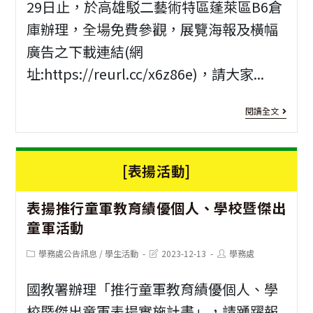
開
29日止，於高雄駁二藝術特區蓬萊區B6倉
(穿
賽
庫辦理，全場免費參觀，展覽海報及橫幅
越
廣告之下載連結(網
機)
址:https://reurl.cc/x6z86e)，請大家...
寒
[人
假
閱讀全文
權
體
教
驗
[表揚活動]
育]
營
表揚推行童軍教育績優個人、學校暨傑出
監
童軍活動
察
Post
Post
Post
學務處公告訊息
/
學生活動
2023-12-13
學務處
院
category:
last
author:
modified:
國
國教署辦理「推行童軍教育績優個人、學
家
校暨傑出童軍表揚實施計畫」，請踴躍報