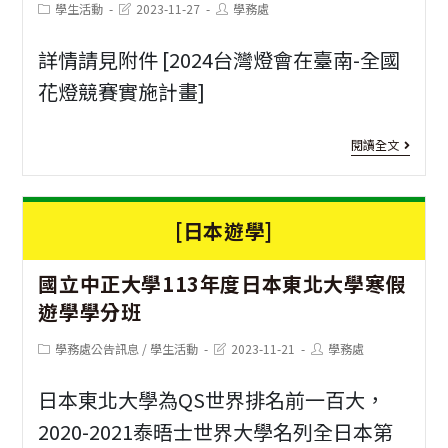
江
Post
Post
Post
學生活動
2023-11-27
學務處
category:
last
author:
modified:
大
詳情請見附件 [2024台灣燈會在臺南-全國
學
花燈競賽實施計畫]
機
[競
閱讀全文
器
賽
人
資
寒
[日本遊學]
訊]
2
假
國立中正大學113年度日本東北大學寒假
台
高
遊學學分班
灣
中
Post
Post
Post
學務處公告訊息
/
學生活動
2023-11-21
學務處
燈
category:
last
author:
營
modified:
會
日本東北大學為QS世界排名前一百大，
隊
在
2020-2021泰晤士世界大學名列全日本第