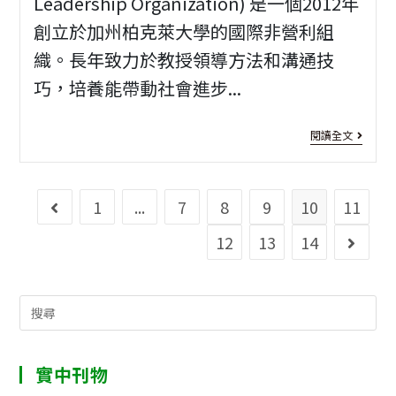
大
Leadership Organization) 是一個2012年
創立於加州柏克萊大學的國際非營利組
學
織。長年致力於教授領導方法和溝通技
113
巧，培養能帶動社會進步...
年
度
[活
閱讀全文
日
動
本
資
1
...
7
8
9
10
11
Go to the previous page
東
訊]
12
13
14
Go to 
北
第
大
十
Search
學
五
for:
寒
屆
實中刊物
假
領