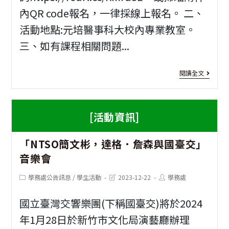
內QR code報名，一律採線上報名。 二、
響
活動地點:元培醫事科大校內專業教室。
樂
三、如有課程相關問題...
團
「20
[寒
閱讀全文
花
期
蓮
營
[活動資訊]
及
隊]
臺
「NTSO簡文彬，達格．詹森與國臺交」
元
音樂會
東
培
地
Post
Post
Post
學務處公告訊息
/
學生活動
2023-12-22
學務處
醫
category:
last
author:
modified:
區
事
國立臺灣交響樂團(下稱國臺交)將於2024
青
科
年1月28日於新竹市文化局演藝廳辦理