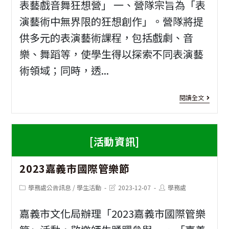
表藝戲音舞狂想營」 一、營隊宗旨為「表
童
院
演藝術中無界限的狂想創作」。營隊將提
軍
30
供多元的表演藝術課程，包括戲劇、音
樂、舞蹈等，使學生得以探索不同表演藝
活
週
術領域；同時，透...
動
年
院
[大
閱讀全文
慶
學
『
營
[活動資訊]
會
隊]
2
正
2023嘉義市國際管樂節
東
義
南
Post
Post
Post
學務處公告訊息
/
學生活動
2023-12-07
學務處
category:
last
author:
與
modified:
表
嘉義市文化局辦理「2023嘉義市國際管樂
永
藝