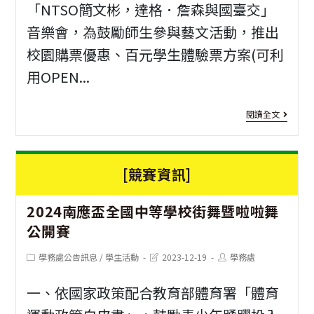
少
「NTSO簡文彬，達格．詹森與國臺交」
大
音樂會，為鼓勵師生參與藝文活動，推出
年
進
校園購票優惠、百元學生體驗票方案(可利
管
修
用OPEN...
樂
推
營
廣
[活
閱讀全文
甄
中
動
選
心
資
[競賽資訊]
簡
辦
訊]
章
2024南應盃全國中等學校街舞暨啦啦舞
理
「N
公開賽
「20
簡
Post
Post
Post
學務處公告訊息
/
學生活動
2023-12-19
學務處
寒
文
category:
last
author:
modified:
期
彬
一、依國家政策配合教育部體育署「體育
訓
達