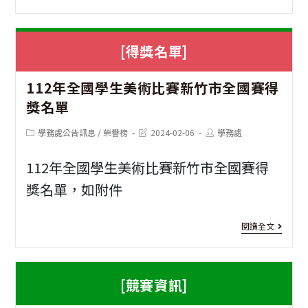
習
寒
全
喜
班
假
國
獲
[得獎名單]
徵
遊
各
獎]
選
學
級
112年全國學生美術比賽新竹市全國賽得
恭
臺
獎名單
學
學
喜
灣
分
校
Post
Post
Post
學務處公告訊息
/
榮譽榜
2024-02-06
學務處
國
category:
last
author:
寄
modified:
班
花
中
112年全國學生美術比賽新竹市全國賽得
宿
燈
部
獎名單，如附件
家
競
304
[得
閱讀全文
庭
賽
班
獎
劉
名
[競賽資訊]
子
單]
1