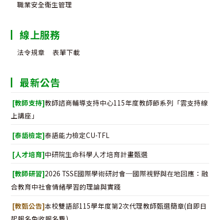
職業安全衛生管理
線上服務
法令規章
表單下載
最新公告
[教師支持]
教師諮商輔導支持中心115年度教師節系列「雲支持線
上講座」
[泰語檢定]
泰語能力檢定CU-TFL
[人才培育]
中研院生命科學人才培育計畫甄選
[教師研習]
2026 TSSE國際學術研討會─國際視野與在地回應：融
合教育中社會情緒學習的理論與實踐
[教甄公告]
本校雙語部115學年度第2次代理教師甄選簡章(自即日
起報名免收報名費)