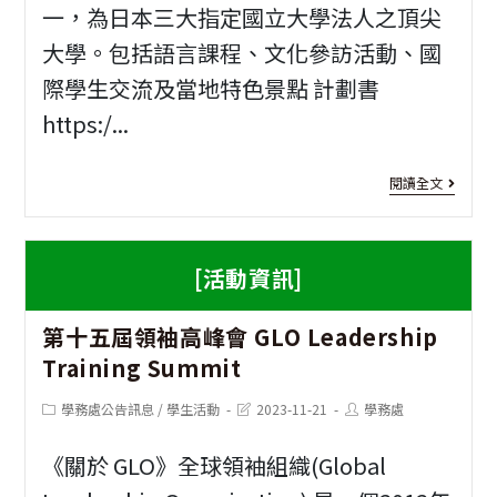
一，為日本三大指定國立大學法人之頂尖
臺
大學。包括語言課程、文化參訪活動、國
南-
際學生交流及當地特色景點 計劃書
全
https:/...
國
花
[日
閱讀全文
燈
本
競
遊
[活動資訊]
賽
學]
第十五屆領袖高峰會 GLO Leadership
國
Training Summit
立
Post
Post
Post
學務處公告訊息
/
學生活動
2023-11-21
學務處
中
category:
last
author:
modified:
正
《關於 GLO》全球領袖組織(Global