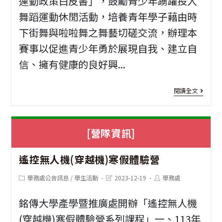
運動政策白皮書」，鼓勵青少年踴躍投入
舞蹈運動休閒活動，培養青年學子藉由時
練
格
下街舞與啦啦舞之舞藝切磋交流，辦理本
營
詹
賽事以促進青少年勇於展現自我、建立自
隊
森
信、擁有健康的良好興...
與
國
[競
閱讀全文
臺
賽
交
資
[營隊資訊]
音
訊]
2
遙控無人機(穿越機)寒假體驗營
樂
南
會
應
Post
Post
Post
學務處公告訊息
/
學生活動
2023-12-19
學務處
category:
last
author:
modified:
盃
銘傳大學產學暨推廣處開辦「遙控無人機
全
(穿越機)寒假體驗營系列課程」一、113年