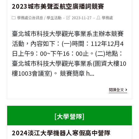
凡
2023城市美聲盃航空廣播詞競賽
年
同
全
Post
Post
Post
學務處公告訊息
/
學生活動
2023-11-27
學務處
category:
last
author:
學
modified:
國
臺北城市科技大學觀光事業系主辦本競賽
榮
學
活動，內容如下：(一)時間：112年12月4
獲
生
日上午9：00~下午16：00止。(二)地點：
【20
美
臺北城市科技大學觀光事業系(圖資大樓10
WR
樓1003會議室)。 競賽簡章 h...
術
國
比
[競
際
閱讀全文
賽
賽
奧
新
資
林
[大學營隊]
竹
訊]
2
匹
市
2024淡江大學機器人寒假高中營隊
城
亞