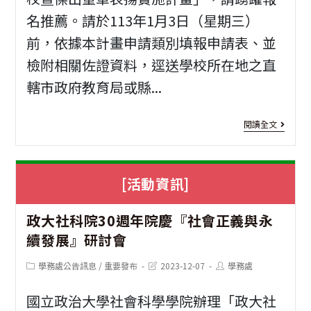
名推薦。請於113年1月3日（星期三）
人
前，依據本計畫申請類別填報申請表、並
權
檢附相關佐證資料，逕送學校所在地之直
委
轄市政府教育局或縣...
員
會
[表
閱讀全文
策
揚
辦
活
[活動資訊]
之
動]
政大社科院30週年院慶『社會正義與永
「Co
表
續發展』研討會
Our
揚
Post
Post
Post
學務處公告訊息
/
重要發布
2023-12-07
學務處
Rig
推
category:
last
author:
modified:
人
行
國立政治大學社會科學學院辦理「政大社