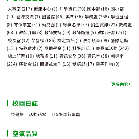
人事室
(217)
健康中心
(3)
升學資訊
(70)
國中部
(16)
國小部
(10)
國際交流
(3)
圖書館
(46)
奧匹
(36)
學務處
(268)
學習歷程
(8)
寒假事宜
(31)
幼兒園
(1)
得獎名單
(57)
招生資訊
(22)
教務處
(681)
教師介聘
(8)
教師支持
(19)
教師甄選
(5)
教師研習
(251)
校長室
(32)
榮譽榜
(186)
檢定資訊
(1)
法令規章
(99)
營隊活動
(151)
特殊選才
(2)
獎助學金
(11)
科學班
(51)
競賽或活動
(242)
線上研習
(10)
總務處
(11)
資訊安全
(36)
資訊室
(58)
輔導室
(234)
運動會
(2)
閱讀或寫作
(16)
雙語部
(17)
電子刊物
(8)
更多內容+
校園日誌
榮譽榜
活動花絮
115學年行事曆
空氣品質