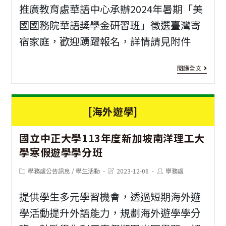
推廣教育處華語中心承辦2024年暑期「美
際
國國務院華語獎學金研習班」徵選臺灣寄
管
宿家庭，歡迎踴躍報名，詳情請見附件
樂
節
[寄
閱讀全文
宿
家
[海外遊學]
庭]
國立中正大學113年度新加坡南洋理工大
淡
學寒假遊學學分班
江
Post
Post
Post
學務處公告訊息
/
學生活動
2023-12-06
學務處
大
category:
last
author:
modified:
學
提供學生多元學習機會，透過短期海外遊
推
學活動提升外語能力，規劃海外遊學學分