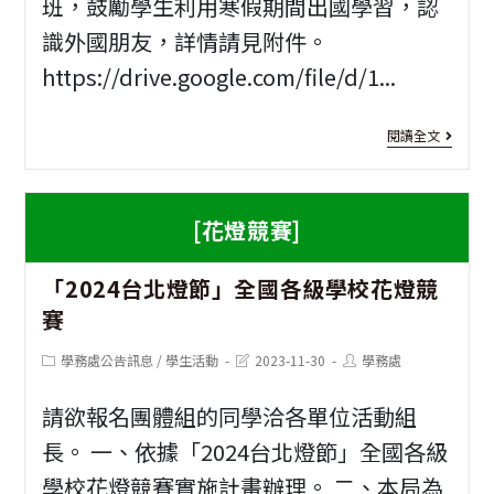
班，鼓勵學生利用寒假期間出國學習，認
廣
識外國朋友，詳情請見附件。
教
https://drive.google.com/file/d/1...
育
處
[海
閱讀全文
華
外
語
遊
[花燈競賽]
中
學]
心
「2024台北燈節」全國各級學校花燈競
國
賽
承
立
辦
Post
Post
Post
學務處公告訊息
/
學生活動
2023-11-30
學務處
中
category:
last
author:
modified:
202
正
請欲報名團體組的同學洽各單位活動組
年
大
長。 一、依據「2024台北燈節」全國各級
暑
學校花燈競賽實施計畫辦理。 二、本局為
學