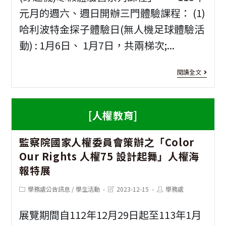
國
元月的週六、週日開辦三門體驗課程： (1)
中
哈利波特金探子體驗日(無人機足球體驗活
動) : 1月6日、 1月7日，共兩梯次;...
等
學
[營
閱讀全文
校
隊
街
資
[人權教育]
舞
訊]
暨
監察院國家人權委員會策辦之「Color
遙
啦
Our Rights 人權75 設計起舞」人權海
控
報特展
啦
無
舞
Post
Post
Post
學務處公告訊息
/
學生活動
2023-12-15
學務處
人
category:
last
author:
modified:
公
展覽期間自112年12月29日起至113年1月
機