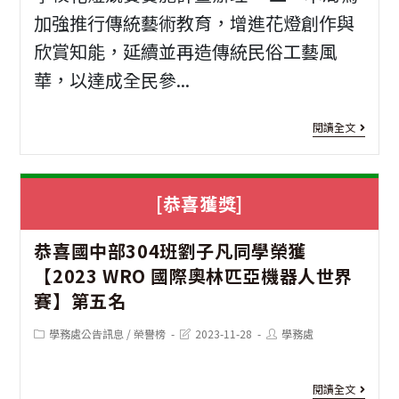
加強推行傳統藝術教育，增進花燈創作與
期
113
欣賞知能，延續並再造傳統民俗工藝風
「
年
華，以達成全民參...
國
度
國
新
[花
閱讀全文
務
加
燈
院
坡
競
[恭喜獲獎]
華
南
賽]
語
恭喜國中部304班劉子凡同學榮獲
洋
「20
【2023 WRO 國際奧林匹亞機器人世界
獎
理
台
賽】第五名
學
工
北
Post
Post
Post
學務處公告訊息
/
榮譽榜
2023-11-28
學務處
金
大
燈
category:
last
author:
modified:
研
學
節
[恭
閱讀全文