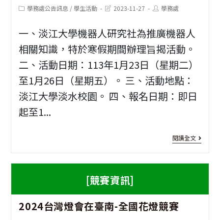
全
市
Post
Post
Post
學務處公告訊息
/
學生活動
2023-11-27
學務處
機
category:
last
author:
國
modified:
美
器
一、淡江大學機器人研究社為推廣機器人
賽
聲
人
相關知識，特於寒假期間辦理旨揭活動。
得
盃
二、活動日期：113年1月23日（星期二）
世
獎
航
至1月26日（星期五）。 三、活動地點：
界
名
淡江大學淡水校園。 四、報名日期：即日
空
賽
單
起至1...
廣
第
播
五
[大
閱讀全文
詞
名
學
競
營
[競賽資訊]
賽
隊]
2
2024台灣燈會在臺南-全國花燈競賽
淡