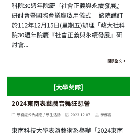
權
童
科院30週年院慶『社會正義與永續發展』
研討會暨國際會議廳啟用儀式」 該院謹訂
75
軍
於112年12月15日(星期五)辦理「政大社科
設
教
院30週年院慶『社會正義與永續發展』研
計
育
討會...
起
績
舞
優
[活
閱讀全文
人
個
動
權
人
資
[大學營隊]
海
學
訊]
2024東南表藝戲音舞狂想營
報
校
政
特
暨
大
Post
Post
Post
學務處公告訊息
/
學生活動
2023-12-07
學務處
category:
last
author:
modified:
展
傑
社
東南科技大學表演藝術系舉辦「2024東南
出
科