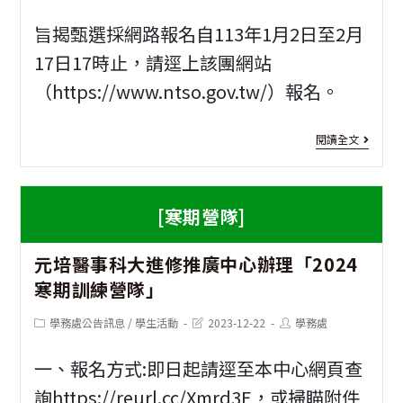
category:
last
author:
modified:
旨揭甄選採網路報名自113年1月2日至2月
17日17時止，請逕上該團網站
（https://www.ntso.gov.tw/）報名。
[甄
閱讀全文
選
資
[寒期營隊]
訊]
元培醫事科大進修推廣中心辦理「2024
國
寒期訓練營隊」
立
Post
Post
Post
學務處公告訊息
/
學生活動
2023-12-22
學務處
臺
category:
last
author:
modified:
灣
一、報名方式:即日起請逕至本中心網頁查
交
詢https://reurl.cc/Xmrd3E，或掃瞄附件