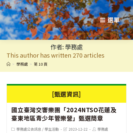
跳
轉
選單
至
主
作者:
學務處
要
This author has written 270 articles
內
>
學務處
>
第 10 頁
容
[甄選資訊]
國立臺灣交響樂團「2024NTSO花蓮及
臺東地區青少年管樂營」甄選簡章
Post
Post
Post
學務處公告訊息
/
學生活動
2023-12-22
學務處