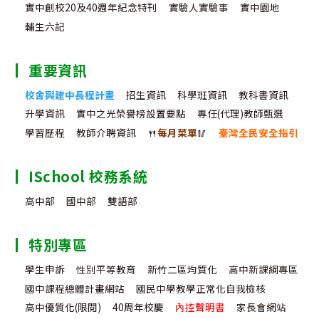
實中創校20及40週年紀念特刊
實驗人實驗事
實中園地
遊
袖
輔生六記
學
高
學
峰
重要資訊
分
會
校舍興建中長程計畫
招生資訊
科學班資訊
教科書資訊
升學資訊
實中之光榮譽榜設置要點
專任(代理)教師甄選
班
GLO
學習歷程
教師介聘資訊
🍴
每月菜單
🥢
臺灣全民安全指引
Lea
Tra
ISchool 校務系統
Sum
高中部
國中部
雙語部
特別專區
學生申訴
性別平等教育
新竹二區均質化
高中新課綱專區
國中課程總體計畫網站
國民中學教學正常化自我檢核
高中優質化(限閱)
40周年校慶
內控聲明書
家長會網站