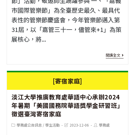
節」活動，敬邀師生踴躍參與 一、「嘉義
續
戲
市國際管樂節」為全臺歷史最久、最具代
發
音
表性的管樂節慶盛會，今年管樂節邁入第
展
31屆，以「嘉管三十一，儘管來+1」為策
舞
研
展核心，將...
狂
討
想
[活
閱讀全文
會
營
動
資
[寄宿家庭]
訊]
2
淡江大學推廣教育處華語中心承辦2024
嘉
年暑期「美國國務院華語獎學金研習班」
義
徵選臺灣寄宿家庭
市
Post
Post
Post
學務處公告訊息
/
學生活動
2023-12-06
學務處
國
category:
last
author:
modified: