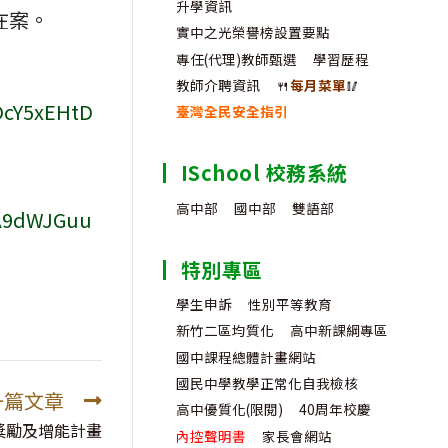
升學資訊
布在案。
實中之光榮譽榜設置要點
專任(代理)教師甄選
學習歷程
教師介聘資訊
🍴
每月菜單
🥢
DcY5xEHtD
臺灣全民安全指引
ISchool 校務系統
高中部
國中部
雙語部
pA9dWJGuu
特別專區
學生申訴
性別平等教育
新竹二區均質化
高中新課綱專區
國中課程總體計畫網站
國民中學教學正常化自我檢核
一篇文章
高中優質化(限閱)
40周年校慶
獎勵及增能計畫
內控聲明書
家長會網站