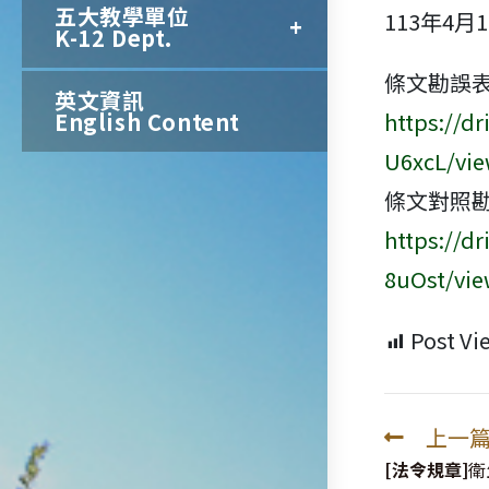
五大教學單位
113年4月
K-12 Dept.
條文勘誤
英文資訊
English Content
https://d
U6xcL/vi
條文對照
https://d
8uOst/vi
Post Vi
上一
Read
more
[法令規章]
衛