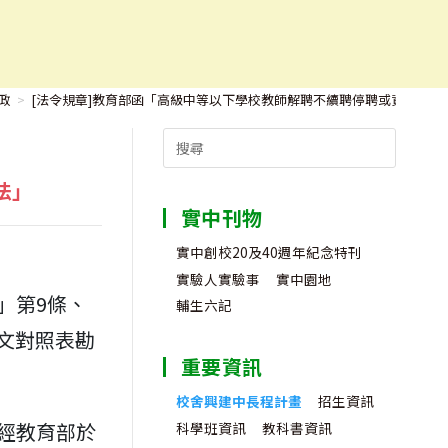
或資遣辦法」
政
>
[法令規章]教育部函「高級中等以下學校教師解聘不續聘停聘或資遣辦法
Search
for:
法」
實中刊物
實中創校20及40週年紀念特刊
實驗人實驗事
實中園地
」第9條、
輔生六記
條文對照表勘
重要資訊
校舍興建中長程計畫
招生資訊
經教育部於
科學班資訊
教科書資訊