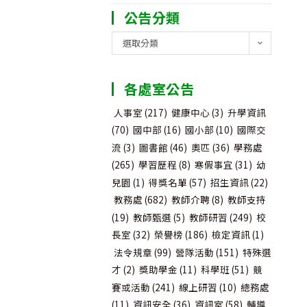
公告分類
公
選取分類
告
分
各處室公告
類
人事室
(217)
健康中心
(3)
升學資訊
(70)
國中部
(16)
國小部
(10)
國際交
流
(3)
圖書館
(46)
奧匹
(36)
學務處
(265)
學習歷程
(8)
寒假事宜
(31)
幼
兒園
(1)
得獎名單
(57)
招生資訊
(22)
教務處
(682)
教師介聘
(8)
教師支持
(19)
教師甄選
(5)
教師研習
(249)
校
長室
(32)
榮譽榜
(186)
檢定資訊
(1)
法令規章
(99)
營隊活動
(151)
特殊選
才
(2)
獎助學金
(11)
科學班
(51)
競
賽或活動
(241)
線上研習
(10)
總務處
(11)
資訊安全
(36)
資訊室
(58)
輔導