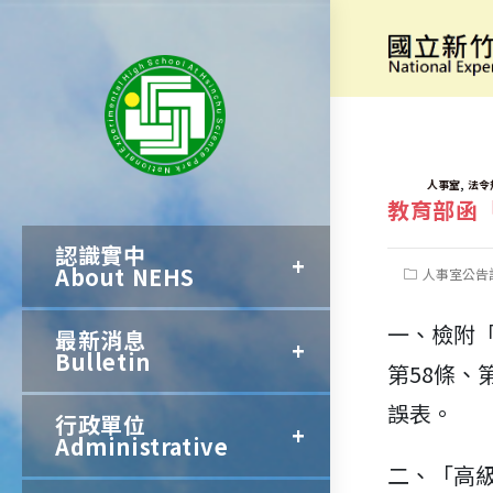
跳
轉
[法令規章]
至
主
要
TAGS:
,
人事室
法令
教育部函
內
認識實中
容
About NEHS
Post
人事室公告
category:
一、檢附
最新消息
Bulletin
第58條、
誤表。
行政單位
Administrative
二、「高