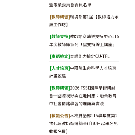
暨考績委員會委員名單
[教師研習]
環境部第1屆【教師培力永
續工作坊】
[教師支持]
教師諮商輔導支持中心115
年度教師節系列「雲支持線上講座」
[泰語檢定]
泰語能力檢定CU-TFL
[人才培育]
中研院生命科學人才培育
計畫甄選
[教師研習]
2026 TSSE國際學術研討
會─國際視野與在地回應：融合教育
中社會情緒學習的理論與實踐
[教甄公告]
本校雙語部115學年度第2
次代理教師甄選簡章(自即日起報名免
收報名費)